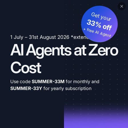
Get your
33% off
+ free AI Agent
1 July – 31st August 2026 *extended
AI Agents at Zero
Cost
Use code
SUMMER-33M
for monthly and
SUMMER-33Y
for yearly subscription