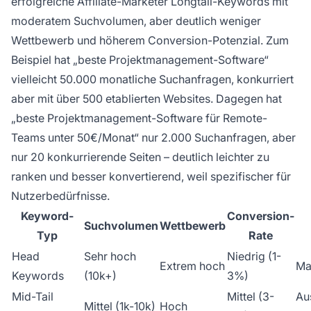
erfolgreiche Affiliate-Marketer Longtail-Keywords mit
moderatem Suchvolumen, aber deutlich weniger
Wettbewerb und höherem Conversion-Potenzial. Zum
Beispiel hat „beste Projektmanagement-Software“
vielleicht 50.000 monatliche Suchanfragen, konkurriert
aber mit über 500 etablierten Websites. Dagegen hat
„beste Projektmanagement-Software für Remote-
Teams unter 50€/Monat“ nur 2.000 Suchanfragen, aber
nur 20 konkurrierende Seiten – deutlich leichter zu
ranken und besser konvertierend, weil spezifischer für
Nutzerbedürfnisse.
Keyword-
Conversion-
Suchvolumen
Wettbewerb
Typ
Rate
Head
Sehr hoch
Niedrig (1-
Extrem hoch
Ma
Keywords
(10k+)
3%)
Mid-Tail
Mittel (3-
Au
Mittel (1k-10k)
Hoch