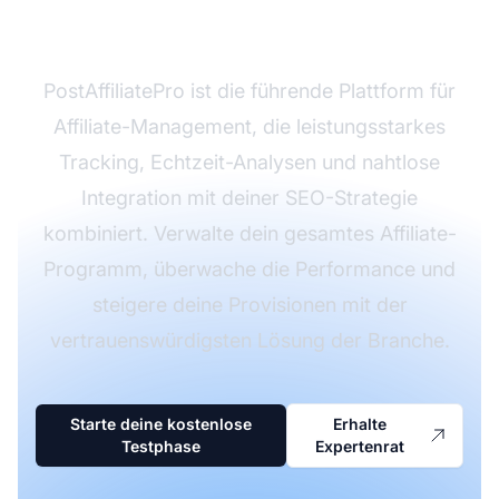
aufzubauen?
PostAffiliatePro ist die führende Plattform für
Affiliate-Management, die leistungsstarkes
Tracking, Echtzeit-Analysen und nahtlose
Integration mit deiner SEO-Strategie
kombiniert. Verwalte dein gesamtes Affiliate-
Programm, überwache die Performance und
steigere deine Provisionen mit der
vertrauenswürdigsten Lösung der Branche.
Starte deine kostenlose
Erhalte
Testphase
Expertenrat