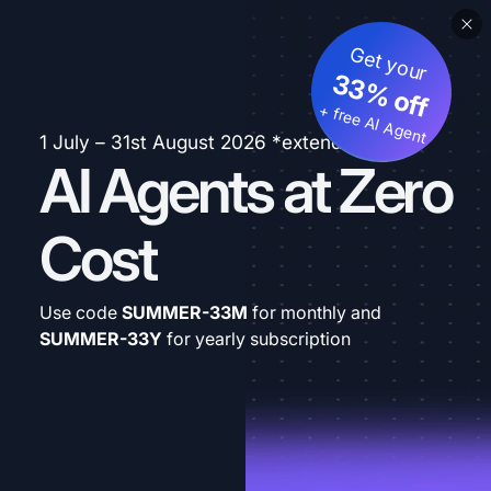
Get your
33% off
+ free AI Agent
1 July – 31st August 2026 *extended
AI Agents at Zero
Cost
Use code
SUMMER-33M
for monthly and
SUMMER-33Y
for yearly subscription