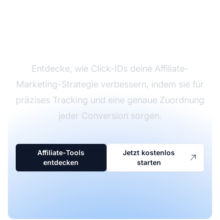
Click-IDs im Affiliate-
Marketing meistern
Entdecke, wie Click-IDs deine Affiliate-
Marketing-Strategie verbessern, indem sie für
präzises Tracking und eine genaue Zuordnung
jeder Conversion sorgen.
Affiliate-Tools
Jetzt kostenlos
entdecken
starten