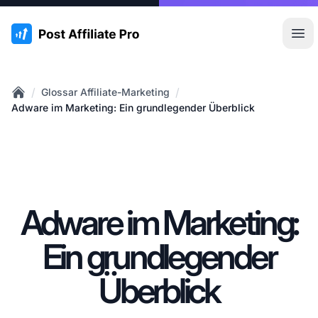
:site.title
Hau
/
/
Glossar Affiliate-Marketing
Home
Adware im Marketing: Ein grundlegender Überblick
Adware im Marketing:
Ein grundlegender
Überblick