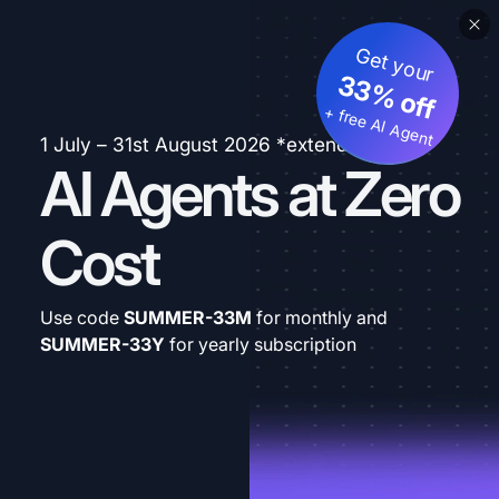
Get your
33% off
+ free AI Agent
1 July – 31st August 2026 *extended
AI Agents at Zero
Cost
Use code
SUMMER-33M
for monthly and
SUMMER-33Y
for yearly subscription