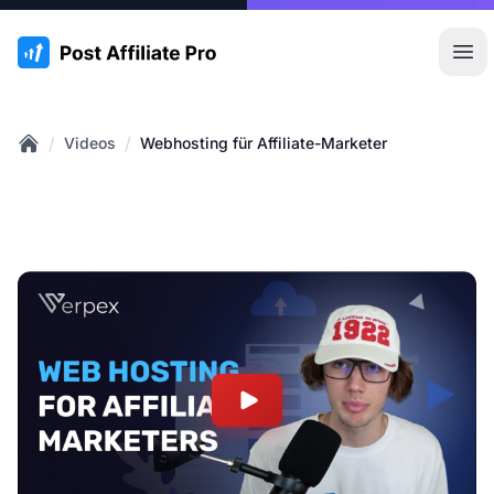
:site.title
Hau
/
/
Videos
Webhosting für Affiliate-Marketer
Home