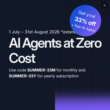
Get your
33% off
+ free AI Agent
1 July – 31st August 2026 *extended
AI Agents at Zero
Cost
Use code
SUMMER-33M
for monthly and
SUMMER-33Y
for yearly subscription