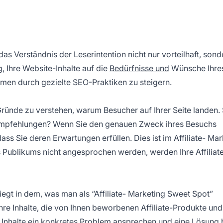
 das Verständnis der Leserintention nicht nur vorteilhaft, sond
g, Ihre Website-Inhalte auf die
Bedürfnisse und
Wünsche Ihre
ahmen
durch gezielte SEO-Praktiken zu steigern.
Gründe zu verstehen, warum Besucher auf Ihrer Seite landen.
 Empfehlungen? Wenn Sie den genauen Zweck ihres Besuchs
ass Sie deren Erwartungen erfüllen. Dies ist im
Affiliate-
Mar
es Publikums nicht angesprochen werden, werden Ihre
Affiliat
iegt in dem, was man als “
Affiliate-
Marketing Sweet Spot”
Ihre Inhalte, die von Ihnen beworbenen
Affiliate-Produkte
und
Inhalte ein konkretes Problem ansprechen und eine Lösung b