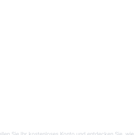
igern Sie Ihren Erfol
Affiliate-Marketing
ellen Sie Ihr kostenloses Konto und entdecken Sie, wi