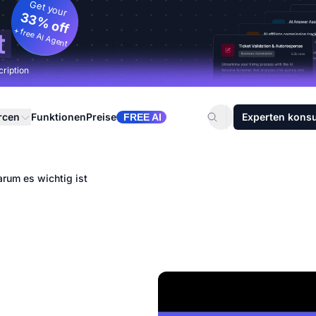
Get your
33% off
+ free AI Agent
t
cription
rcen
Funktionen
Preise
Experten konsu
FREE AI
rum es wichtig ist