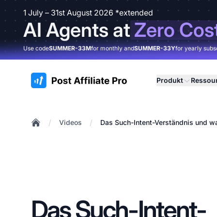
1 July – 31st August 2026 *extended
AI Agents at
Zero Cos
Use code
SUMMER-33M
for monthly and
SUMMER-33Y
for yearly subs
:site.title
Produkt
Ressou
/
/
Videos
Das Such-Intent-Verständnis und wa
Home
Das Such-Intent-