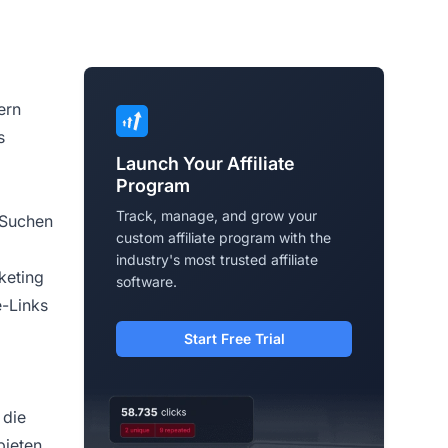
ern
s
Launch Your Affiliate
Program
Track, manage, and grow your
 Suchen
custom affiliate program with the
industry's most trusted affiliate
keting
software.
e-Links
Start Free Trial
 die
ieten,