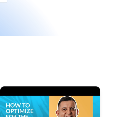
helfen? Der komplette Leitfaden 2025
Wie Sie für den TikTok-Algorithmus optimieren