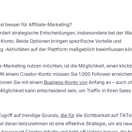
t besser für Affiliate-Marketing?
rdert strategische Entscheidungen, insbesondere bei der Wa
onto. Beide Optionen bringen spezifische Vorteile und
ng
-Aktivitäten auf der Plattform maßgeblich beeinflussen kö
te-Marketing
nutzen möchten, ist die Möglichkeit, einen klick
 Mit einem Creator-Konto müssen Sie 1.000 Follower erreiche
können Sie mit einem
Business-Konto von
Anfang an – auch o
Möglichkeit kann entscheidend sein, um Traffic in Ihren Sales
Zugriff auf trendige Sounds,
die für
die Sichtbarkeit auf TikTo
d daran teilzunehmen ist eine effektive Strategie, um als neu
bevorzugt Creator-Inhalte und hebt oft Videos hervor, die b