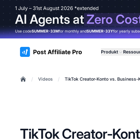
1 July – 31st August 2026 *extended
AI Agents at
Zero Cos
Use code
SUMMER-33M
for monthly and
SUMMER-33Y
for yearly subs
:site.title
Produkt
Ressou
/
/
Videos
TikTok Creator-Konto vs. Business-K
Home
TikTok Creator-Kont