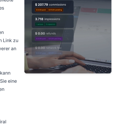
es
en
n Link zu
werer an
 kann
Sie eine
ren
ral