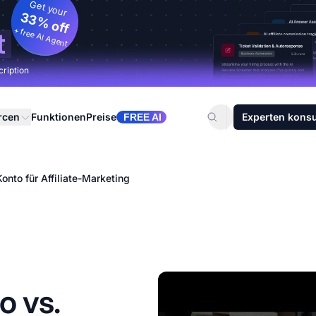
Get your
33% off
+ free AI Agent
t
cription
rcen
Funktionen
Preise
Experten konsu
FREE AI
onto für Affiliate-Marketing
o vs.