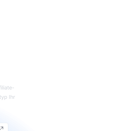
ate-
k
liate-
typ Ihr