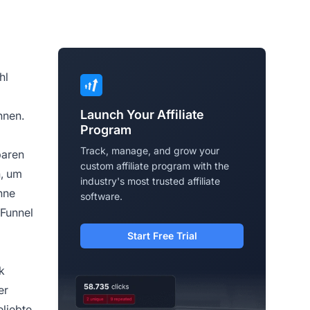
hl
Launch Your Affiliate
nnen.
Program
Track, manage, and grow your
baren
custom affiliate program with the
n, um
industry's most trusted affiliate
hne
software.
 Funnel
Start Free Trial
k
er
eliebte