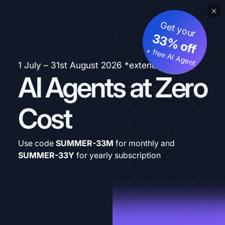
Get your
33% off
+ free AI Agent
1 July – 31st August 2026 *extended
AI Agents at Zero
Cost
Use code
SUMMER-33M
for monthly and
SUMMER-33Y
for yearly subscription