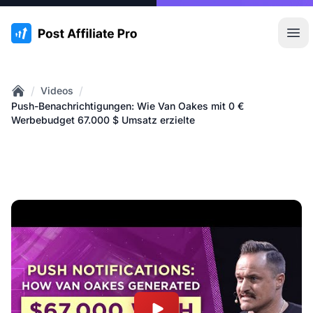
:site.title
Hau
/
/
Videos
Home
Push-Benachrichtigungen: Wie Van Oakes mit 0 €
Werbebudget 67.000 $ Umsatz erzielte