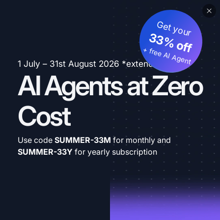
Get your
33% off
+ free AI Agent
1 July – 31st August 2026 *extended
AI Agents at Zero
Cost
Use code
SUMMER-33M
for monthly and
SUMMER-33Y
for yearly subscription