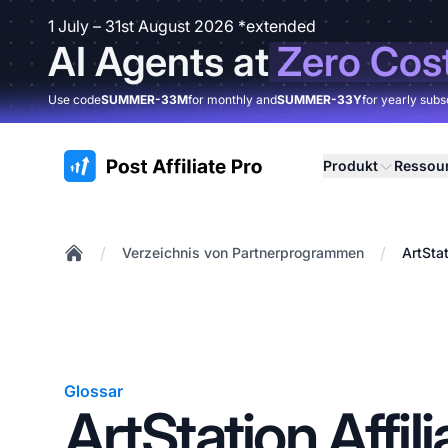
1 July – 31st August 2026 *extended
AI Agents at
Zero Cos
Use code
SUMMER-33M
for monthly and
SUMMER-33Y
for yearly subs
:site.title
Produkt
Ressou
/
/
Verzeichnis von Partnerprogrammen
ArtSta
Home
Glossar
ArtStation Affili