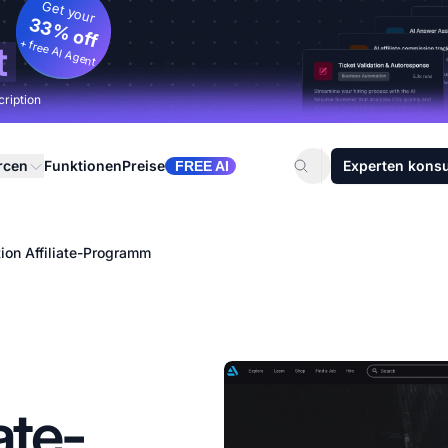
Get your
33% off
+ free AI Agent
t
cription
rcen
Funktionen
Preise
Experten konsu
FREE AI
tion Affiliate-Programm
ate-