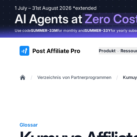
1 July – 31st August 2026 *extended
AI Agents at
Zero Cos
Use code
SUMMER-33M
for monthly and
SUMMER-33Y
for yearly subs
:site.title
Produkt
Ressou
/
/
Verzeichnis von Partnerprogrammen
Kumuya
Home
Glossar