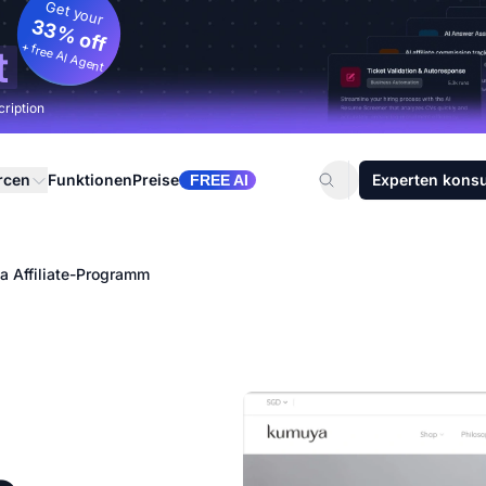
Get your
33% off
+ free AI Agent
t
cription
rcen
Funktionen
Preise
Experten konsu
FREE AI
 Affiliate-Programm