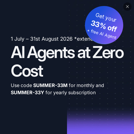
Get your
33% off
+ free AI Agent
1 July – 31st August 2026 *extended
AI Agents at Zero
Cost
Use code
SUMMER-33M
for monthly and
SUMMER-33Y
for yearly subscription