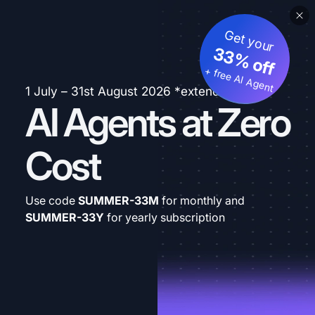
Get your
33% off
+ free AI Agent
1 July – 31st August 2026 *extended
AI Agents at Zero
Cost
Use code
SUMMER-33M
for monthly and
SUMMER-33Y
for yearly subscription