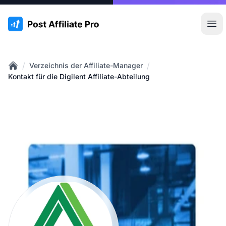
:site.title
Hau
/
/
Verzeichnis der Affiliate-Manager
Home
Kontakt für die Digilent Affiliate-Abteilung