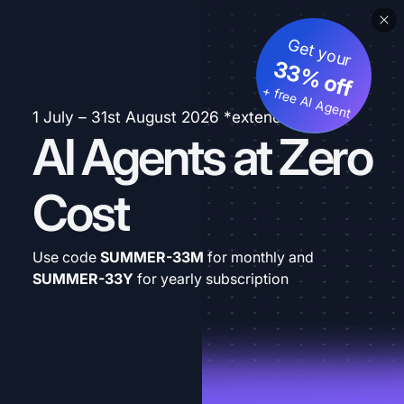
Get your
33% off
+ free AI Agent
1 July – 31st August 2026 *extended
AI Agents at Zero
Cost
Use code
SUMMER-33M
for monthly and
SUMMER-33Y
for yearly subscription