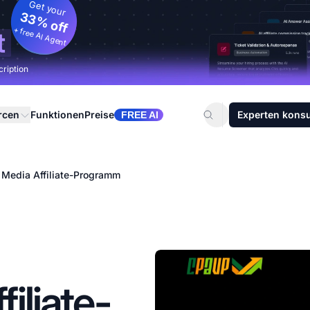
Get your
33% off
+ free AI Agent
t
cription
rcen
Funktionen
Preise
Experten konsu
FREE AI
Media Affiliate-Programm
iliate-