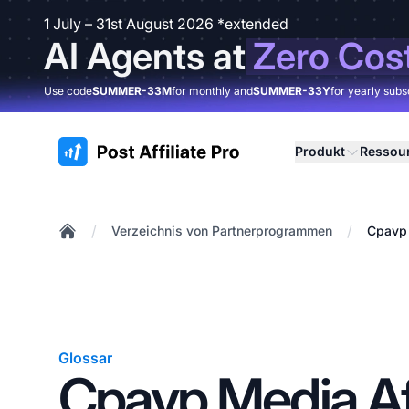
1 July – 31st August 2026 *extended
AI Agents at
Zero Cos
Use code
SUMMER-33M
for monthly and
SUMMER-33Y
for yearly subs
:site.title
Produkt
Ressou
/
/
Verzeichnis von Partnerprogrammen
Cpavp 
Home
Glossar
Cpavp Media Aff