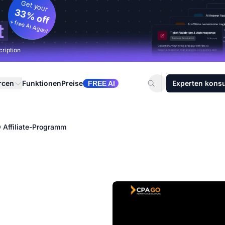
Get your
33% off
+ free AI Agent
t
cription
rcen
Funktionen
Preise
Experten konsu
FREE AI
Affiliate-Programm