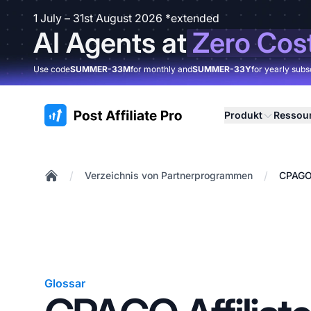
1 July – 31st August 2026 *extended
AI Agents at
Zero Cos
Use code
SUMMER-33M
for monthly and
SUMMER-33Y
for yearly subs
:site.title
Produkt
Ressou
/
/
Verzeichnis von Partnerprogrammen
CPAGO 
Home
Glossar