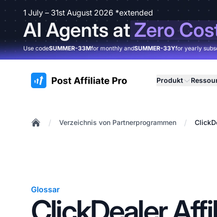
1 July – 31st August 2026 *extended
AI Agents at
Zero Cos
Use code
SUMMER-33M
for monthly and
SUMMER-33Y
for yearly subs
:site.title
Produkt
Ressou
/
/
Verzeichnis von Partnerprogrammen
ClickD
Home
Glossar
ClickDealer Affil