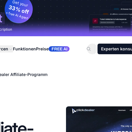
Get your
33% off
+ free AI Agent
t
cription
rcen
Funktionen
Preise
Experten konsu
FREE AI
ealer Affiliate-Programm
iate-