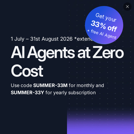
Get your
33% off
+ free AI Agent
1 July – 31st August 2026 *extended
AI Agents at Zero
Cost
Use code
SUMMER-33M
for monthly and
SUMMER-33Y
for yearly subscription