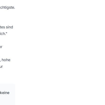
chtigste.
tes sind
ich."
hr
, hohe
ur
 keine