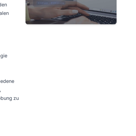
 den
alen
ogie
hiedene
,
gebung zu