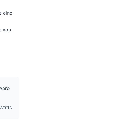
e eine
b von
tware
 Watts