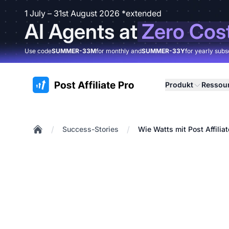
1 July – 31st August 2026 *extended
AI Agents at
Zero Cos
Use code
SUMMER-33M
for monthly and
SUMMER-33Y
for yearly subs
:site.title
Produkt
Ressou
/
/
Success-Stories
Wie Watts mit Post Affiliat
Home