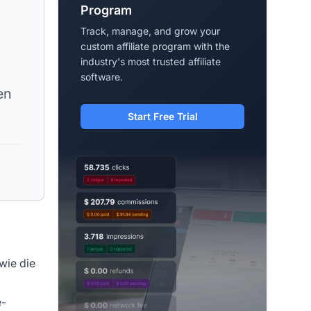
Program
Track, manage, and grow your
custom affiliate program with the
industry's most trusted affiliate
software.
en
Start Free Trial
wie die
e-