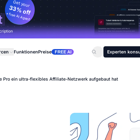
Get your
33% off
+ free AI Agent
t
cription
rcen
Funktionen
Preise
Experten konsu
FREE AI
e Pro ein ultra-flexibles Affiliate-Netzwerk aufgebaut hat