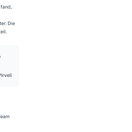
 fand,
er. Die
eil.
e
irveli
 Team