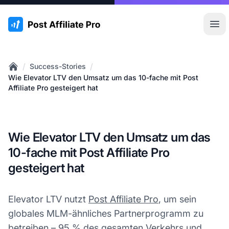
:site.title
Hau
/
/
Success-Stories
Home
Wie Elevator LTV den Umsatz um das 10-fache mit Post
Affiliate Pro gesteigert hat
Wie Elevator LTV den Umsatz um das
10-fache mit Post Affiliate Pro
gesteigert hat
Elevator LTV nutzt
Post Affiliate Pro
, um sein
globales MLM-ähnliches Partnerprogramm zu
betreiben – 95 % des gesamten Verkehrs und