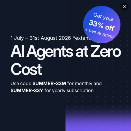
Get your
33% off
+ free AI Agent
1 July – 31st August 2026 *extended
AI Agents at Zero
Cost
Use code
SUMMER-33M
for monthly and
SUMMER-33Y
for yearly subscription