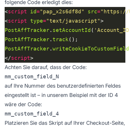
folgende Code erledigt dies:
<
script
id
=
"pap_x2s6df8d"
src
=
"https://
<
script
type
=
"text/javascript"
PostAffTracker
.
setAccountId
(
'Account_ID
PostAffTracker
.
track
PostAffTracker
.
writeCookieToCustomField
</
script
Achten Sie darauf, dass der Code:
auf Ihre Nummer des benutzerdefinierten Feldes
eingestellt ist – in unserem Beispiel mit der ID 4
wäre der Code:
Platzieren Sie das Skript auf Ihrer Checkout-Seite,