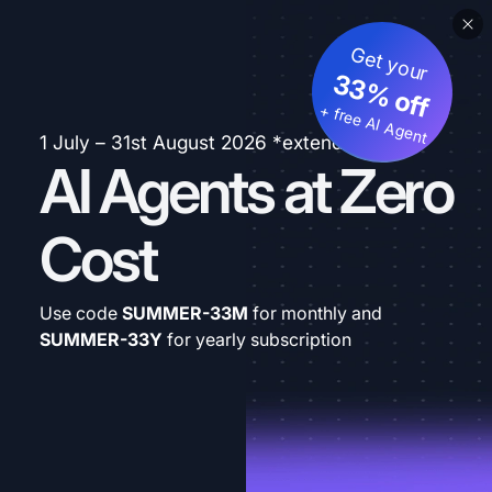
Get your
33% off
+ free AI Agent
1 July – 31st August 2026 *extended
AI Agents at Zero
Cost
Use code
SUMMER-33M
for monthly and
SUMMER-33Y
for yearly subscription