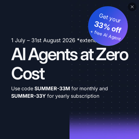
Get your
33% off
+ free AI Agent
1 July – 31st August 2026 *extended
AI Agents at Zero
Cost
Use code
SUMMER-33M
for monthly and
SUMMER-33Y
for yearly subscription