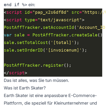
end if %>
ein:
<
script
id
=
"pap_x2s6df8d"
src
=
"https://
<
script
type
=
"text/javascript"
PostAffTracker
.
setAccountId
(
'Account_ID
var
sale
=
PostAffTracker
.
createSale
sale
.
setTotalCost
(
'[total]'
sale
.
setOrderID
(
'[invoicenum]'
PostAffTracker
.
register
</
script
Das ist alles, was Sie tun müssen.
Was ist Earth Skater?
Earth Skater ist eine anpassbare E-Commerce-
Plattform, die speziell für Kleinunternehmer und