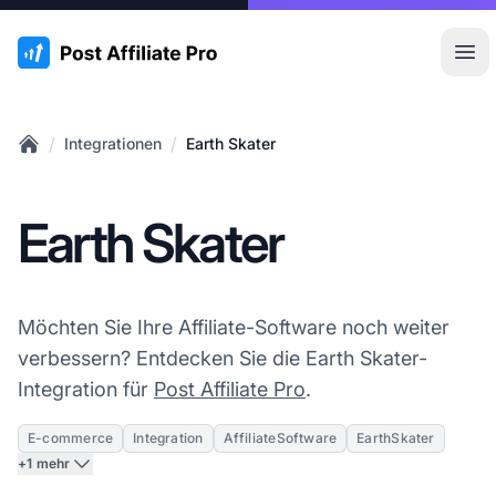
:site.title
Hau
/
/
Integrationen
Earth Skater
Home
Earth Skater
Möchten Sie Ihre Affiliate-Software noch weiter
verbessern? Entdecken Sie die Earth Skater-
Integration für
Post Affiliate Pro
.
E-commerce
Integration
AffiliateSoftware
EarthSkater
+1 mehr