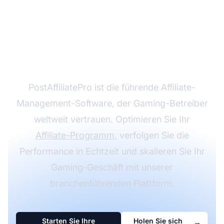
Affiliate-Marketing-
Erfolg auf der SiGMA
Africa
PostAffiliatePro ist die führende Affiliate-
Management-Software, der Gaming-Betreiber
weltweit vertrauen. Optimieren Sie Ihr
Affiliate-Programm
, verfolgen Sie die
Performance in Echtzeit und skalieren Sie Ihr
Gaming-Geschäft mit unserer
branchenführenden Plattform.
Starten Sie Ihre
Holen Sie sich