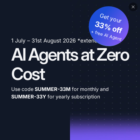
Get your
33% off
+ free AI Agent
1 July – 31st August 2026 *extended
AI Agents at Zero
Cost
Use code
SUMMER-33M
for monthly and
SUMMER-33Y
for yearly subscription