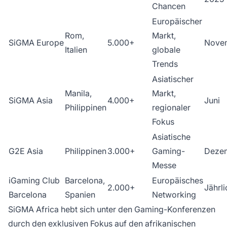
Chancen
Europäischer
Rom,
Markt,
SiGMA Europe
5.000+
Nove
Italien
globale
Trends
Asiatischer
Manila,
Markt,
SiGMA Asia
4.000+
Juni
Philippinen
regionaler
Fokus
Asiatische
G2E Asia
Philippinen
3.000+
Gaming-
Deze
Messe
iGaming Club
Barcelona,
Europäisches
2.000+
Jährli
Barcelona
Spanien
Networking
SiGMA Africa hebt sich unter den Gaming-Konferenzen
durch den exklusiven Fokus auf den afrikanischen