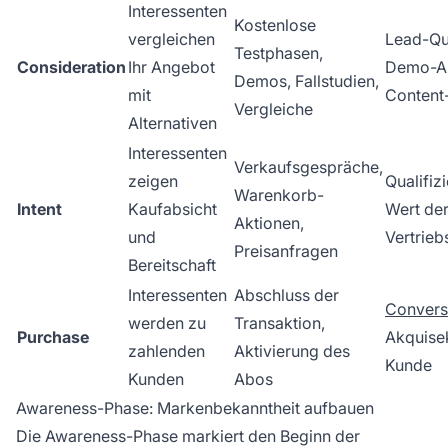
Interessenten
Kostenlose
vergleichen
Lead-Qua
Testphasen,
Consideration
Ihr Angebot
Demo-An
Demos, Fallstudien,
mit
Content
Vergleiche
Alternativen
Interessenten
Verkaufsgespräche,
zeigen
Qualifiz
Warenkorb-
Intent
Kaufabsicht
Wert de
Aktionen,
und
Vertrieb
Preisanfragen
Bereitschaft
Interessenten
Abschluss der
Convers
werden zu
Transaktion,
Purchase
Akquise
zahlenden
Aktivierung des
Kunde
Kunden
Abos
Awareness-Phase: Markenbekanntheit aufbauen
Die Awareness-Phase markiert den Beginn der