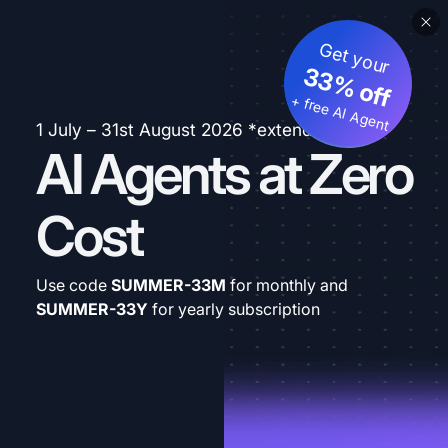
Get your
33% off
+ free AI Agent
1 July – 31st August 2026 *extended
AI Agents at Zero
Cost
Use code
SUMMER-33M
for monthly and
SUMMER-33Y
for yearly subscription