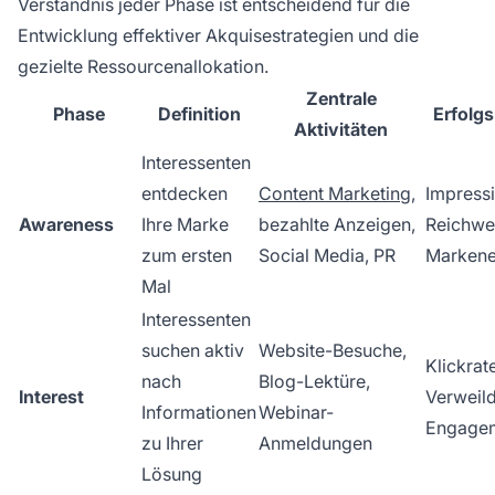
Verständnis jeder Phase ist entscheidend für die
Entwicklung effektiver Akquisestrategien und die
gezielte Ressourcenallokation.
Zentrale
Phase
Definition
Erfolg
Aktivitäten
Interessenten
entdecken
Content Marketing
,
Impress
Awareness
Ihre Marke
bezahlte Anzeigen,
Reichwei
zum ersten
Social Media, PR
Marken
Mal
Interessenten
suchen aktiv
Website-Besuche,
Klickrate
nach
Blog-Lektüre,
Interest
Verweild
Informationen
Webinar-
Engage
zu Ihrer
Anmeldungen
Lösung