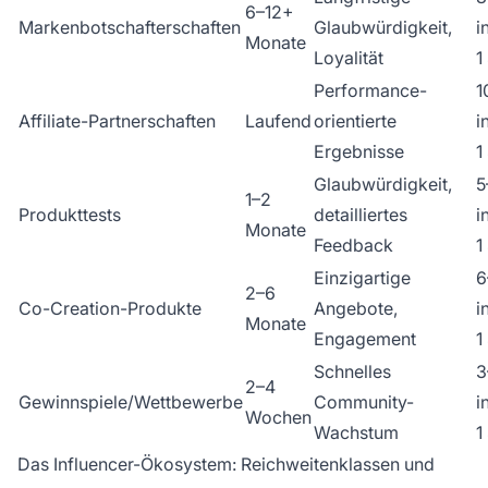
6–12+
Markenbotschafterschaften
Glaubwürdigkeit,
i
Monate
Loyalität
1
Performance-
1
Affiliate-Partnerschaften
Laufend
orientierte
i
Ergebnisse
1
Glaubwürdigkeit,
5
1–2
Produkttests
detailliertes
i
Monate
Feedback
1
Einzigartige
6
2–6
Co-Creation-Produkte
Angebote,
i
Monate
Engagement
1
Schnelles
3
2–4
Gewinnspiele/Wettbewerbe
Community-
i
Wochen
Wachstum
1
Das Influencer-Ökosystem: Reichweitenklassen und