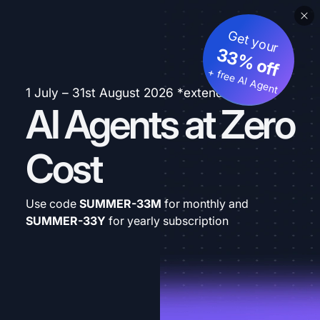
Get your
33% off
+ free AI Agent
1 July – 31st August 2026 *extended
AI Agents at Zero
Cost
Use code
SUMMER-33M
for monthly and
SUMMER-33Y
for yearly subscription