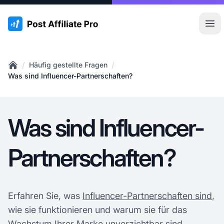
:site.title
Hau
/
/
Häufig gestellte Fragen
Home
Was sind Influencer-Partnerschaften?
Was sind Influencer-
Partnerschaften?
Erfahren Sie, was
Influencer-Partnerschaften sind
,
wie sie funktionieren und warum sie für das
Wachstum Ihrer Marke unverzichtbar sind.