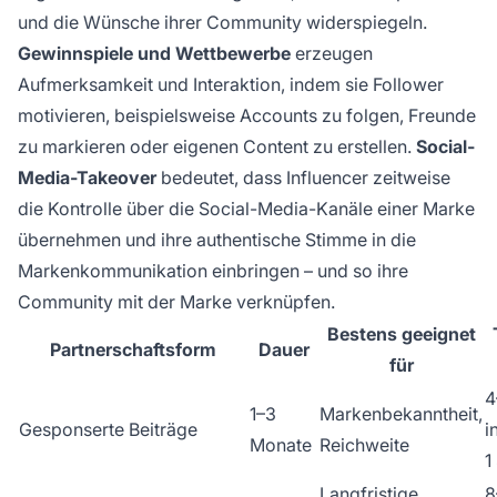
und die Wünsche ihrer Community widerspiegeln.
Gewinnspiele und Wettbewerbe
erzeugen
Aufmerksamkeit und Interaktion, indem sie Follower
motivieren, beispielsweise Accounts zu folgen, Freunde
zu markieren oder eigenen Content zu erstellen.
Social-
Media-Takeover
bedeutet, dass Influencer zeitweise
die Kontrolle über die Social-Media-Kanäle einer Marke
übernehmen und ihre authentische Stimme in die
Markenkommunikation einbringen – und so ihre
Community mit der Marke verknüpfen.
Bestens geeignet
Partnerschaftsform
Dauer
für
4
1–3
Markenbekanntheit,
Gesponserte Beiträge
i
Monate
Reichweite
1
Langfristige
8