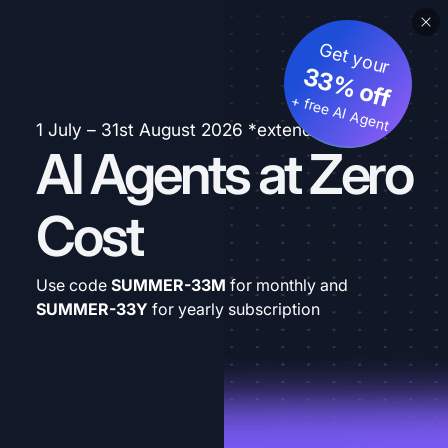
Get your
33% off
+ free AI Agent
1 July – 31st August 2026 *extended
AI Agents at Zero
Cost
Use code
SUMMER-33M
for monthly and
SUMMER-33Y
for yearly subscription