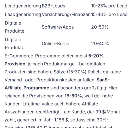
Leadgenerierung
B2B-Leads
10-25% pro Lead
Leadgenerierung
Versicherung/Finanzen
15-40% pro Lead
Digitale
Software/Apps
20-50%
Produkte
Digitale
Online-Kurse
20-40%
Produkte
E-Commerce-Programme bieten meist
5-20%
Provision
, je nach Produktmarge – bei digitalen
Produkten sind höhere Sätze (15-30%) üblich, da keine
Versand- oder Produktionskosten anfallen.
SaaS-
Affiliate-Programme
sind besonders großzügig: Hier
reichen die Provisionen von
15-50%
, weil der hohe
Kunden-Lifetime-Value auch höhere Affiliate-
Auszahlungen rechtfertigt – ein Kunde, der 99 $/Monat
zahlt, generiert im Jahr 1.188 $, sodass eine 30%-
Provision (356,40 $) immer noch sehr profitabel ist.