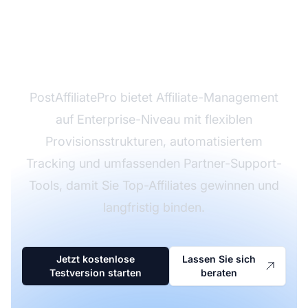
Bereit für den Start
eines leistungsstarken
Affiliate-Programms?
PostAffiliatePro bietet Affiliate-Management
auf Enterprise-Niveau mit flexiblen
Provisionsstrukturen, automatisiertem
Tracking und umfassenden Partner-Support-
Tools, damit Sie Top-Affiliates gewinnen und
langfristig binden.
Jetzt kostenlose
Lassen Sie sich
Testversion starten
beraten