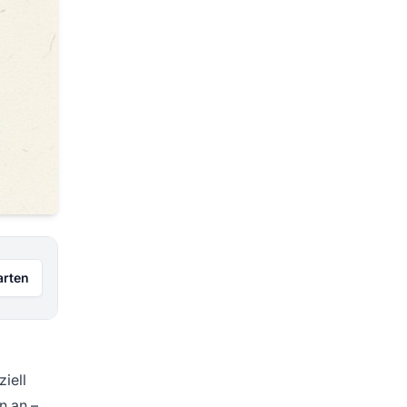
arten
iell
n an –