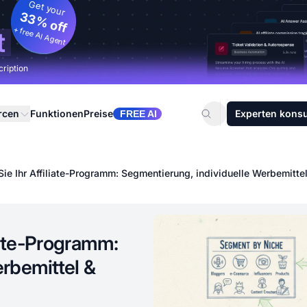
Get your
33% off
+ free AI Agent
t
cription
rcen
Funktionen
Preise
Experten konsu
FREE AI
Sie Ihr Affiliate-Programm: Segmentierung, individuelle Werbemitt
liate-Programm:
rbemittel &