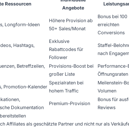
te Ressourcen
Leistungsa
Angebote
Bonus bei 100
Höhere Provision ab
s, Longform-Ideen
erreichten
50+ Sales/Monat
Conversions
Exklusive
ideos, Hashtags,
Staffel-Beloh
Rabattcodes für
nach Engagem
Follower
enzen, Betreffzeilen,
Provisions-Boost bei
Performance-B
großer Liste
Öffnungsraten
Spezialraten bei
Meilenstein-Bo
s, Promotion-Kalender
hohem Traffic
Volumen
ikationen,
Bonus für ausf
Premium-Provision
nische Dokumentation
Reviews
bereitstellen
h Affiliates als geschätzte Partner und nicht nur als Verkäufe