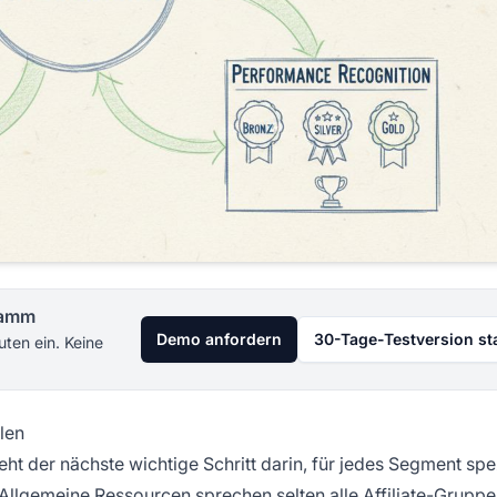
gramm
Demo anfordern
30-Tage-Testversion st
uten ein. Keine
len
ht der nächste wichtige Schritt darin, für jedes Segment spez
Allgemeine Ressourcen sprechen selten alle Affiliate-Gruppe