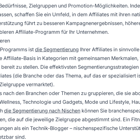
 Bedürfnisse, Zielgruppen und Promotion-Möglichkeiten. Ind
en, schaffen Sie ein Umfeld, in dem Affiliates mit ihren nat
nterstützung führt zu besseren Kampagnenergebnissen, höher
tableren Affiliate-Programm für Ihr Unternehmen.
eren
te-Programms ist
die Segmentierung
Ihrer Affiliates in sinnvolle
e Affiliate-Basis in Kategorien mit gemeinsamen Merkmalen,
 bereit zu stellen. Die effektivsten Segmentierungsstrategien
iates (die Branche oder das Thema, auf das er spezialisiert i
Zielgruppe vermarktet).
tes nach den Branchen oder Themen zu gruppieren, die sie ab
 Wellness, Technologie und Gadgets, Mode und Lifestyle, Ha
ch
die Segmentierung nach Nischen
können Sie branchenspez
n, die auf die jeweilige Zielgruppe abgestimmt sind. Ein Fit
tungen als ein Technik-Blogger – nischenspezifische Unterst
etzbar sind.