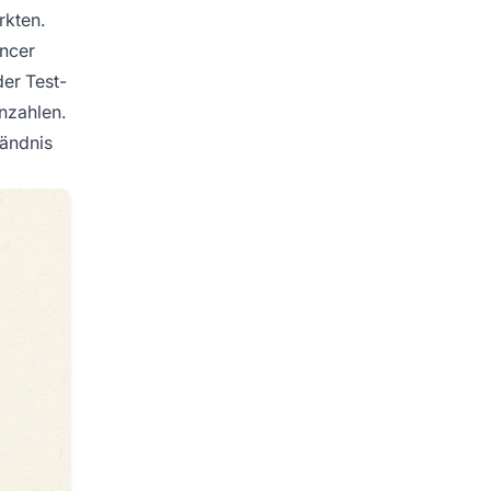
rkten.
encer
der Test-
nzahlen.
tändnis