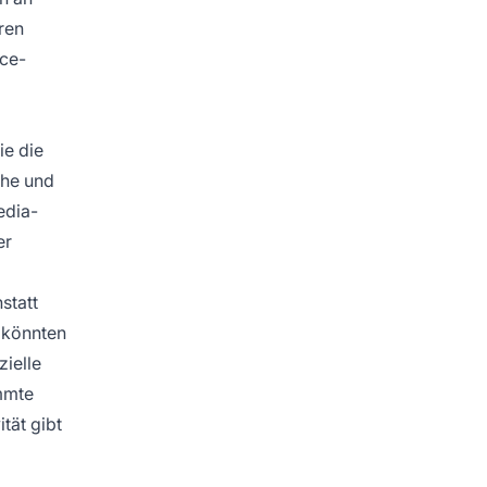
ren
ce-
ie die
che und
edia-
er
statt
e könnten
zielle
immte
tät gibt