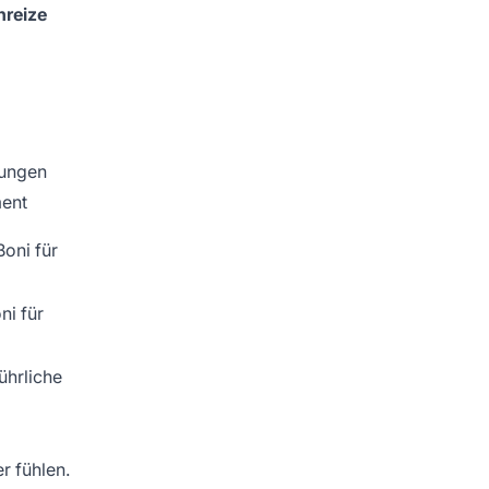
nreize
nungen
ent
oni für
ni für
ührliche
r fühlen.