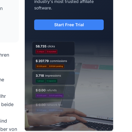
industry's most trusted affiliate
en
software.
Start Free Trial
Ihren
ne
Ihr
r beide
sind
iber von