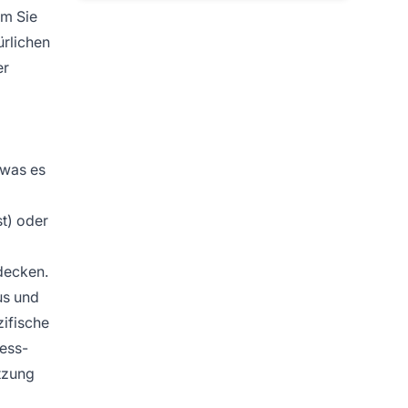
em Sie
ürlichen
er
 was es
st) oder
decken.
us und
ifische
ness-
ützung