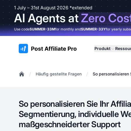
1 July – 31st August 2026 *extended
AI Agents at
Zero Cos
Use code
SUMMER-33M
for monthly and
SUMMER-33Y
for yearly subs
:site.title
Produkt
Ressou
/
/
Häufig gestellte Fragen
So personalisieren 
Home
So personalisieren Sie Ihr Affi
Segmentierung, individuelle We
maßgeschneiderter Support