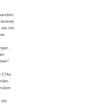
wandeln.
rrierende
 der mit
ner
ungen
ien
lden”.
e CTAs
erden.
lgruppe
 bis