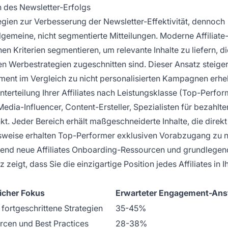
rn des Newsletter-Erfolgs
tegien zur Verbesserung der Newsletter-Effektivität, dennoch
gemeine, nicht segmentierte Mitteilungen. Moderne Affiliate
 Kriterien segmentieren, um relevante Inhalte zu liefern, di
len Werbestrategien zugeschnitten sind. Dieser Ansatz steiger
ent im Vergleich zu nicht personalisierten Kampagnen erheb
erteilung Ihrer Affiliates nach Leistungsklasse (Top-Perfor
Media-Influencer, Content-Ersteller, Spezialisten für bezahlte
. Jeder Bereich erhält maßgeschneiderte Inhalte, die direkt
elsweise erhalten Top-Performer exklusiven Vorabzugang zu 
end neue Affiliates Onboarding-Ressourcen und grundlegen
igt, dass Sie die einzigartige Position jedes Affiliates in 
licher Fokus
Erwarteter Engagement-Ans
 fortgeschrittene Strategien
35-45%
rcen und Best Practices
28-38%