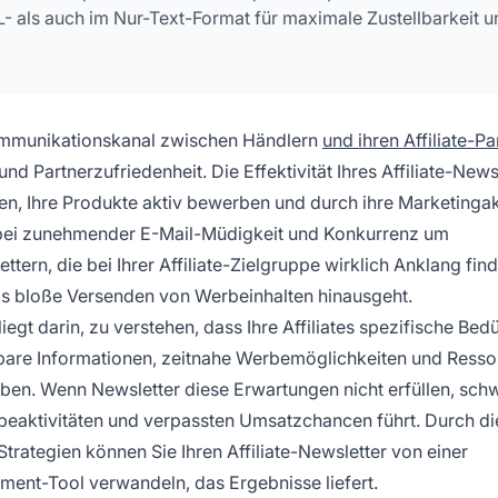
L- als auch im Nur-Text-Format für maximale Zustellbarkeit 
 Kommunikationskanal zwischen Händlern
und ihren Affiliate-Pa
nd Partnerzufriedenheit. Die Effektivität Ihres Affiliate-News
ben, Ihre Produkte aktiv bewerben und durch ihre Marketingak
, bei zunehmender E-Mail-Müdigkeit und Konkurrenz um
tern, die bei Ihrer Affiliate-Zielgruppe wirklich Anklang fin
 das bloße Versenden von Werbeinhalten hinausgeht.
liegt darin, zu verstehen, dass Ihre Affiliates spezifische Bed
are Informationen, zeitnahe Werbemöglichkeiten und Resso
rben. Wenn Newsletter diese Erwartungen nicht erfüllen, sch
beaktivitäten und verpassten Umsatzchancen führt. Durch di
rategien können Sie Ihren Affiliate-Newsletter von einer
ment-Tool verwandeln, das Ergebnisse liefert.