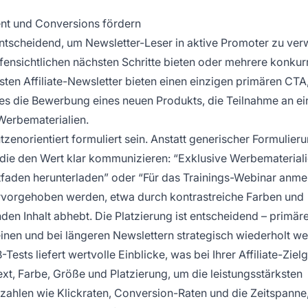
ent und Conversions fördern
 entscheidend, um Newsletter-Leser in aktive Promoter zu ver
 offensichtlichen nächsten Schritte bieten oder mehrere konku
vsten Affiliate-Newsletter bieten einen einzigen primären CTA,
es die Bewerbung eines neuen Produkts, die Teilnahme an ei
Werbematerialien.
utzenorientiert formuliert sein. Anstatt generischer Formulier
die den Wert klar kommunizieren: “Exklusive Werbematerial
itfaden herunterladen” oder “Für das Trainings-Webinar anme
hervorgehoben werden, etwa durch kontrastreiche Farben und
en Inhalt abhebt. Die Platzierung ist entscheidend – primär
einen und bei längeren Newslettern strategisch wiederholt w
ests liefert wertvolle Einblicke, was bei Ihrer Affiliate-Zie
xt, Farbe, Größe und Platzierung, um die leistungsstärksten
nzahlen wie Klickraten, Conversion-Raten und die Zeitspanne,