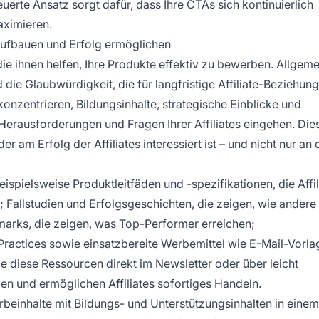
euerte Ansatz sorgt dafür, dass Ihre CTAs sich kontinuierlich
aximieren.
 aufbauen und Erfolg ermöglichen
 die ihnen helfen, Ihre Produkte effektiv zu bewerben. Allgem
 die Glaubwürdigkeit, die für langfristige Affiliate-Beziehun
konzentrieren, Bildungsinhalte, strategische Einblicke und
e Herausforderungen und Fragen Ihrer Affiliates eingehen. Die
er am Erfolg der Affiliates interessiert ist – und nicht nur an 
eispielsweise Produktleitfäden und -spezifikationen, die Affil
; Fallstudien und Erfolgsgeschichten, die zeigen, wie andere
hmarks, die zeigen, was Top-Performer erreichen;
ractices sowie einsatzbereite Werbemittel wie E-Mail-Vorla
 diese Ressourcen direkt im Newsletter oder über leicht
den und ermöglichen Affiliates sofortiges Handeln.
erbeinhalte mit Bildungs- und Unterstützungsinhalten in einem