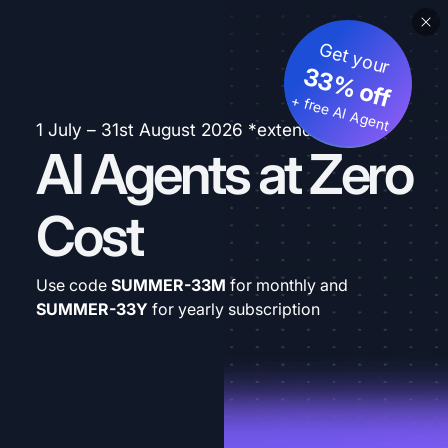
Get your
33% off
+ free AI Agent
1 July – 31st August 2026 *extended
AI Agents at Zero
Cost
Use code
SUMMER-33M
for monthly and
SUMMER-33Y
for yearly subscription