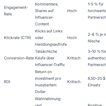
Kommentare,
1–5 % für
Engagement-
Shares auf
Hoch
hochwerti
Rate
Influencer-
Partnersc
Content
Klicks auf Links
2–8 % je 
Klickrate (CTR)
oder
Hoch
Nische
Handlungsaufrufe
Tatsächliche
3–10 % fü
Conversion-Rate
Käufe über
Kritisch
authentis
Influencer-Traffic
Partnersc
Return on
Investment pro
6,50–20 $ 
ROI
Kritisch
investiertem
Einsatz
Dollar
Wahrnehmung
und
Positive