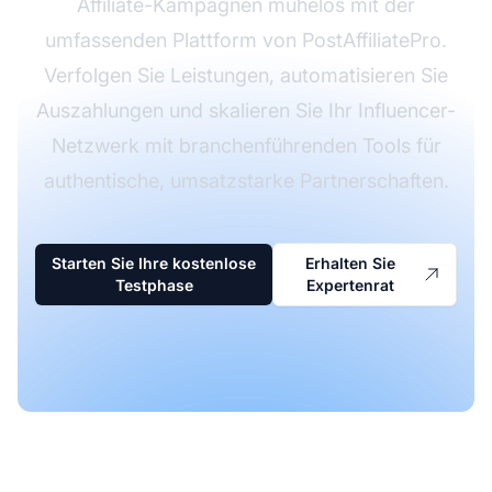
Affiliate-Kampagnen mühelos mit der
umfassenden Plattform von PostAffiliatePro.
Verfolgen Sie Leistungen, automatisieren Sie
Auszahlungen und skalieren Sie Ihr Influencer-
Netzwerk mit branchenführenden Tools für
authentische, umsatzstarke Partnerschaften.
Starten Sie Ihre kostenlose
Erhalten Sie
Testphase
Expertenrat