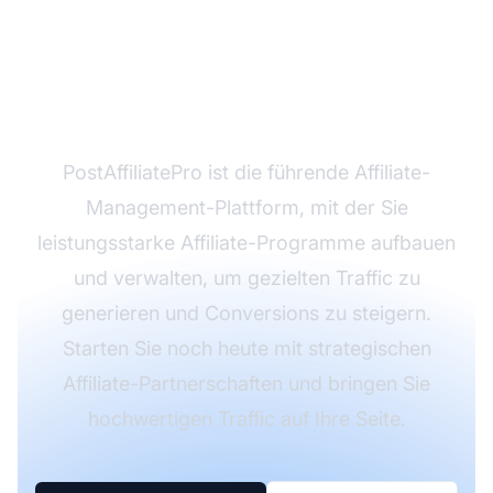
Traffic mit Affiliate-
Marketing zu
maximieren?
PostAffiliatePro ist die führende Affiliate-
Management-Plattform, mit der Sie
leistungsstarke Affiliate-Programme aufbauen
und verwalten, um gezielten Traffic zu
generieren und Conversions zu steigern.
Starten Sie noch heute mit strategischen
Affiliate-Partnerschaften und bringen Sie
hochwertigen Traffic auf Ihre Seite.