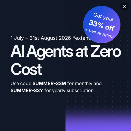
Get your
33% off
+ free AI Agent
1 July – 31st August 2026 *extended
AI Agents at Zero
Cost
Use code
SUMMER-33M
for monthly and
SUMMER-33Y
for yearly subscription