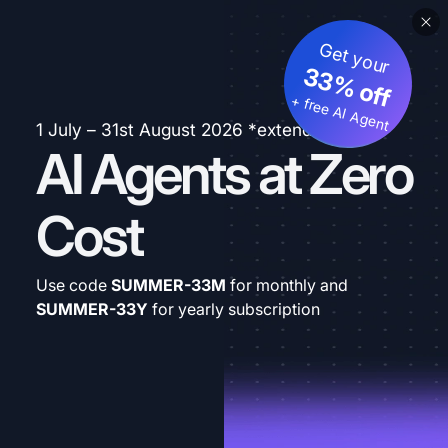
Get your
33% off
+ free AI Agent
1 July – 31st August 2026 *extended
AI Agents at Zero
Cost
Use code
SUMMER-33M
for monthly and
SUMMER-33Y
for yearly subscription