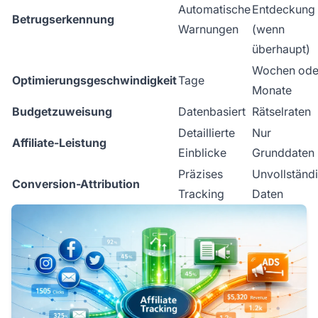
Automatische
Entdeckung
Betrugserkennung
Warnungen
(wenn
überhaupt)
Wochen ode
Optimierungsgeschwindigkeit
Tage
Monate
Budgetzuweisung
Datenbasiert
Rätselraten
Detaillierte
Nur
Affiliate-Leistung
Einblicke
Grunddaten
Präzises
Unvollständ
Conversion-Attribution
Tracking
Daten