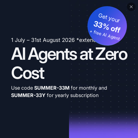
Get your
33% off
+ free AI Agent
1 July – 31st August 2026 *extended
AI Agents at Zero
Cost
Use code
SUMMER-33M
for monthly and
SUMMER-33Y
for yearly subscription