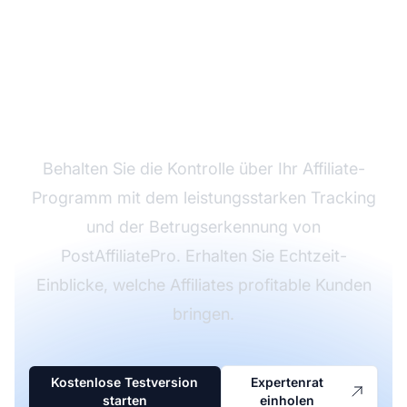
Beginnen Sie noch
heute mit dem Tracking
Ihrer Affiliate-Links
Behalten Sie die Kontrolle über Ihr Affiliate-
Programm mit dem leistungsstarken Tracking
und der Betrugserkennung von
PostAffiliatePro. Erhalten Sie Echtzeit-
Einblicke, welche Affiliates profitable Kunden
bringen.
Kostenlose Testversion
Expertenrat
starten
einholen