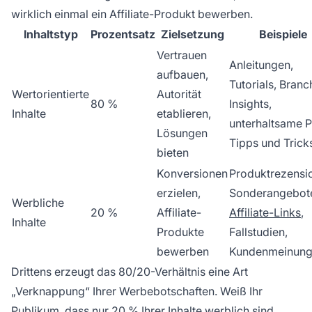
wirklich einmal ein Affiliate-Produkt bewerben.
Inhaltstyp
Prozentsatz
Zielsetzung
Beispiele
Vertrauen
Anleitungen,
aufbauen,
Tutorials, Bran
Wertorientierte
Autorität
80 %
Insights,
Inhalte
etablieren,
unterhaltsame P
Lösungen
Tipps und Trick
bieten
Konversionen
Produktrezensi
erzielen,
Sonderangebot
Werbliche
20 %
Affiliate-
Affiliate-Links
,
Inhalte
Produkte
Fallstudien,
bewerben
Kundenmeinun
Drittens erzeugt das 80/20-Verhältnis eine Art
„Verknappung“ Ihrer Werbebotschaften. Weiß Ihr
Publikum, dass nur 20 % Ihrer Inhalte werblich sind,