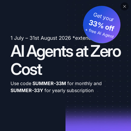
Get your
33% off
+ free AI Agent
1 July – 31st August 2026 *extended
AI Agents at Zero
Cost
Use code
SUMMER-33M
for monthly and
SUMMER-33Y
for yearly subscription