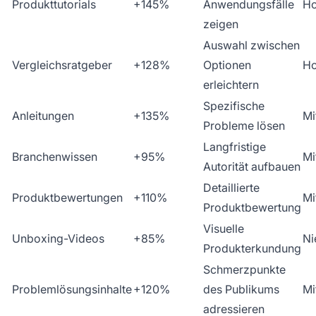
Produkttutorials
+145%
Anwendungsfälle
H
zeigen
Auswahl zwischen
Vergleichsratgeber
+128%
Optionen
H
erleichtern
Spezifische
Anleitungen
+135%
Mi
Probleme lösen
Langfristige
Branchenwissen
+95%
Mi
Autorität aufbauen
Detaillierte
Produktbewertungen
+110%
Mi
Produktbewertung
Visuelle
Unboxing-Videos
+85%
Ni
Produkterkundung
Schmerzpunkte
Problemlösungsinhalte
+120%
des Publikums
Mi
adressieren