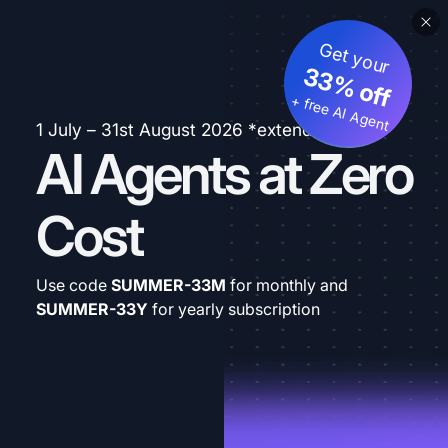
Get your
33% off
+ free AI Agent
1 July – 31st August 2026 *extended
AI Agents at Zero
Cost
Use code
SUMMER-33M
for monthly and
SUMMER-33Y
for yearly subscription