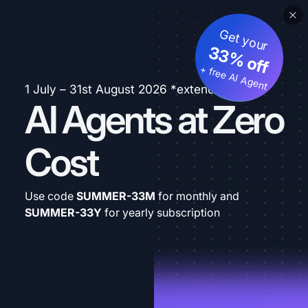
Get your
33% off
+ free AI Agent
1 July – 31st August 2026 *extended
AI Agents at Zero
Cost
Use code
SUMMER-33M
for monthly and
SUMMER-33Y
for yearly subscription