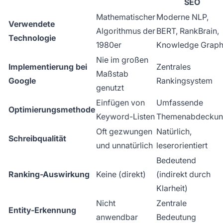
SEO
Mathematischer
Moderne NLP,
Verwendete
Algorithmus der
BERT, RankBrain,
Technologie
1980er
Knowledge Grap
Nie im großen
Implementierung bei
Zentrales
Maßstab
Google
Rankingsystem
genutzt
Einfügen von
Umfassende
Optimierungsmethode
Keyword-Listen
Themenabdecku
Oft gezwungen
Natürlich,
Schreibqualität
und unnatürlich
leserorientiert
Bedeutend
Ranking-Auswirkung
Keine (direkt)
(indirekt durch
Klarheit)
Nicht
Zentrale
Entity-Erkennung
anwendbar
Bedeutung