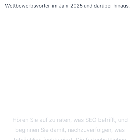
Wettbewerbsvorteil im Jahr 2025 und darüber hinaus.
Optimieren Sie Ihr
Affiliate-Programm mit
PostAffiliatePro
Hören Sie auf zu raten, was SEO betrifft, und
beginnen Sie damit, nachzuverfolgen, was
tatsächlich funktioniert. Die fortschrittlichen