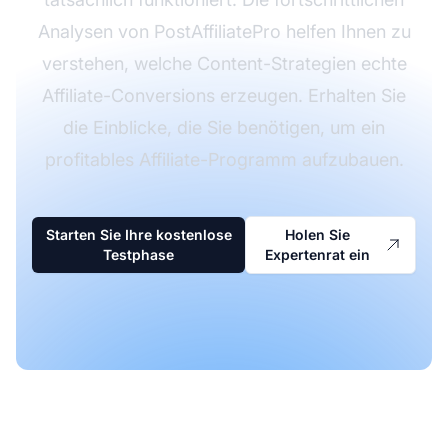
Analysen von PostAffiliatePro helfen Ihnen zu
verstehen, welche Content-Strategien echte
Affiliate-Conversions erzeugen. Erhalten Sie
die Einblicke, die Sie benötigen, um ein
profitables Affiliate-Programm aufzubauen.
Starten Sie Ihre kostenlose
Holen Sie
Testphase
Expertenrat ein