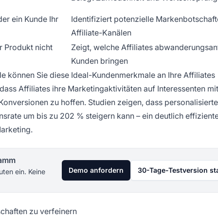
der ein Kunde Ihr
Identifiziert potenzielle Markenbotschaft
Affiliate-Kanälen
r Produkt nicht
Zeigt, welche Affiliates abwanderungsanf
Kunden bringen
le können Sie diese Ideal-Kundenmerkmale an Ihre Affiliates
ass Affiliates ihre Marketingaktivitäten auf Interessenten m
 Konversionen zu hoffen. Studien zeigen, dass personalisiert
rate um bis zu 202 % steigern kann – ein deutlich effizient
Marketing.
gramm
Demo anfordern
30-Tage-Testversion st
uten ein. Keine
chaften zu verfeinern