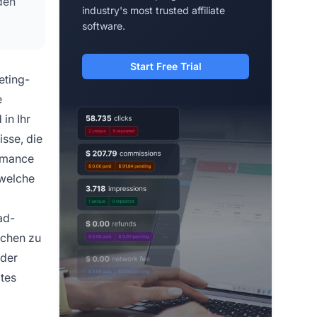
den
industry's most trusted affiliate
software.
Start Free Trial
eting-
e
in Ihr
sse, die
ormance
 welche
ad-
lchen zu
 der
ates