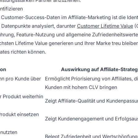
tifizieren
ustomer-Success-Daten im Affiliate-Marketing ist die Identi
 Datenpunkte analysiert, darunter
Customer Lifetime Value
(
ührung, Feature-Nutzung und allgemeine Zufriedenheitswert
hsten Lifetime Value generieren und Ihrer Marke treu bleiben
iates richten können.
ion
Auswirkung auf Affiliate-Strateg
nn pro Kunde über
Ermöglicht Priorisierung von Affiliates, d
Kunden mit hohem CLV bringen
hr Produkt weiterhin
Zeigt Affiliate-Qualität und Kundenpass
Produkt einsetzen
Zeigt Kundenengagement und Erfolgsau
enutzten
Belegt Zufriedenheit und Wertschöpfung