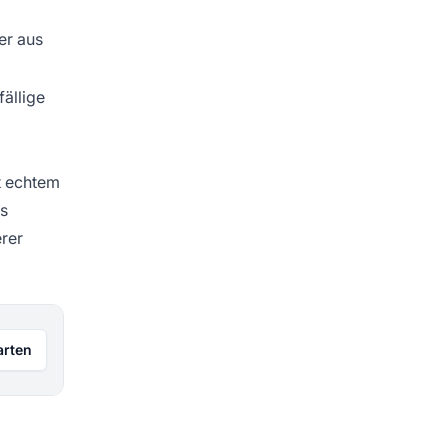
er aus
ällige
it echtem
es
erer
arten