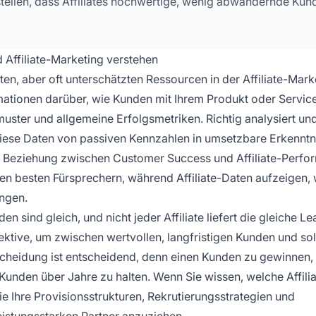
ellen, dass Affiliates hochwertige, wenig abwandernde Kun
ffiliate-Marketing verstehen
, aber oft unterschätzten Ressourcen in der Affiliate-Mark
ationen darüber, wie Kunden mit Ihrem Produkt oder Servic
uster und allgemeine Erfolgsmetriken. Richtig analysiert und 
diese Daten von passiven Kennzahlen in umsetzbare Erkenntni
Die Beziehung zwischen Customer Success und Affiliate-Perf
ren besten Fürsprechern, während Affiliate-Daten aufzeigen,
ngen.
n sind gleich, und nicht jeder Affiliate liefert die gleiche Le
ktive, um zwischen wertvollen, langfristigen Kunden und so
scheidung ist entscheidend, denn einen Kunden zu gewinnen,
n Kunden über Jahre zu halten. Wenn Sie wissen, welche Affili
ie Ihre Provisionsstrukturen, Rekrutierungsstrategien und
eistungsstarken Partner anzuziehen.