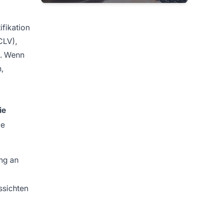
fikation
CLV),
e. Wenn
,
ie
ie
ung an
ssichten