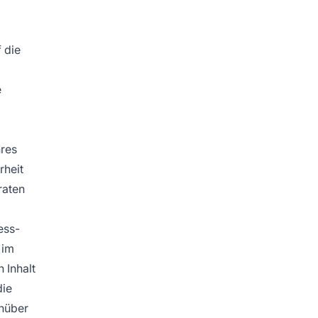
 die
e
hres
rheit
raten
ess-
 im
 Inhalt
die
enüber