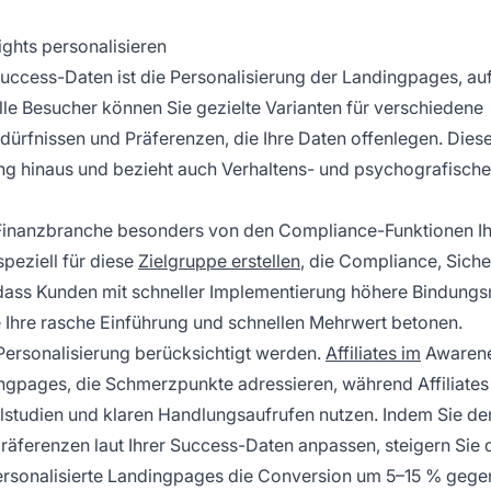
ghts personalisieren
cess-Daten ist die Personalisierung der Landingpages, auf
ür alle Besucher können Sie gezielte Varianten für verschiedene
ürfnissen und Präferenzen, die Ihre Daten offenlegen. Dies
ng hinaus und bezieht auch Verhaltens- und psychografische
r Finanzbranche besonders von den Compliance-Funktionen I
peziell für diese
Zielgruppe erstellen
, die Compliance, Siche
 dass Kunden mit schneller Implementierung höhere Bindungs
e Ihre rasche Einführung und schnellen Mehrwert betonen.
Personalisierung berücksichtigt werden.
Affiliates im
Awaren
dingpages, die Schmerzpunkte adressieren, während Affiliates
studien und klaren Handlungsaufrufen nutzen. Indem Sie den
äferenzen laut Ihrer Success-Daten anpassen, steigern Sie 
personalisierte Landingpages die Conversion um 5–15 % geg