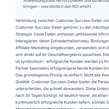
Anwendungsfälle hervorzuheben und sicherzust
bringen – was letztlich den ROI erhöht.
Verbindung zwischen Customer-Success-Daten und A
Customer-Success-Daten gehören zu den mächtigsten
Strategie. Diese Daten umfassen umfassende Inform
interagieren, deren Zufriedenheitsniveau, Bindungsm
Affiliate-Marketing eingebunden, verwandeln sich 
sich direkt auf Ihr Geschäftsergebnis auswirken. 
ist symbiotisch – erfolgreiche Kunden werden zu Ih
Partner besonders erfolgversprechende Kunden bri
Das grundlegende Prinzip ist einfach: Nicht alle Kunde
Qualität. Customer-Success-Daten bieten die Perspe
unterscheiden, die schnell abwandern. Diese Unter
nach 30 Tagen kündigt, ist deutlich teurer, als eine
kontinuierlich erfolgreiche Kunden liefern, können S
Marketingbotschaften optimieren, um mehr dieser l