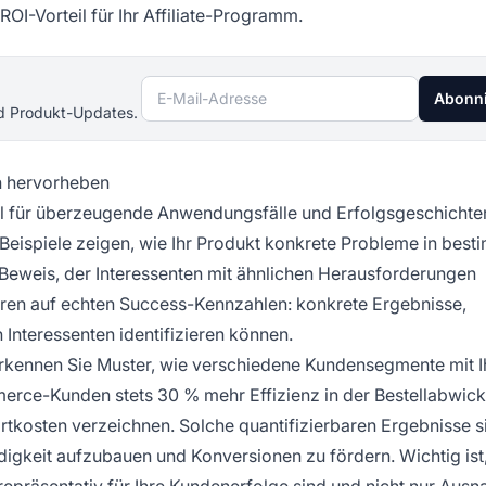
ROI-Vorteil für Ihr Affiliate-Programm.
E-Mail-Adresse
Abonn
nd Produkt-Updates.
n hervorheben
l für überzeugende Anwendungsfälle und Erfolgsgeschichten
Beispiele zeigen, wie Ihr Produkt konkrete Probleme in best
 Beweis, der Interessenten mit ähnlichen Herausforderungen
ren auf echten Success-Kennzahlen: konkrete Ergebnisse,
Interessenten identifizieren können.
rkennen Sie Muster, wie verschiedene Kundensegmente mit 
mmerce-Kunden stets 30 % mehr Effizienz in der Bestellabwick
osten verzeichnen. Solche quantifizierbaren Ergebnisse s
digkeit aufzubauen und Konversionen zu fördern. Wichtig ist
epräsentativ für Ihre Kundenerfolge sind und nicht nur Aus