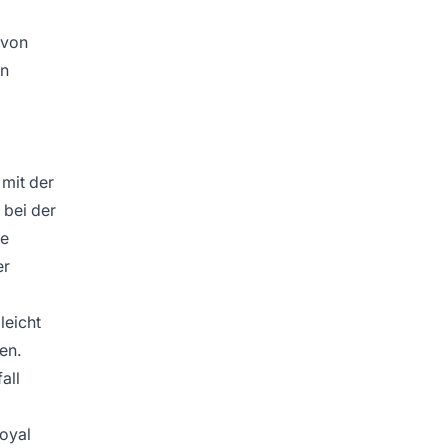
 von
en
 mit der
 bei der
te
er
leicht
en.
all
oyal