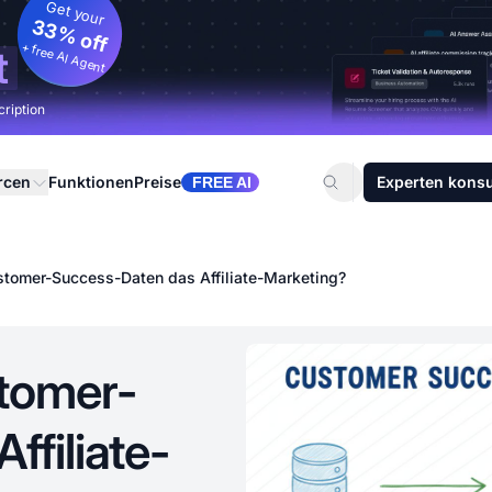
Get your
33% off
+ free AI Agent
t
cription
rcen
Funktionen
Preise
Experten konsu
FREE AI
tomer-Success-Daten das Affiliate-Marketing?
tomer-
ffiliate-