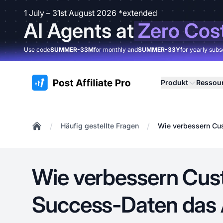
1 July – 31st August 2026 *extended
AI Agents at
Zero Cos
Use code
SUMMER-33M
for monthly and
SUMMER-33Y
for yearly subs
:site.title
Produkt
Ressou
/
/
Häufig gestellte Fragen
Wie verbessern Cus
Home
Wie verbessern Cus
Success-Daten das A