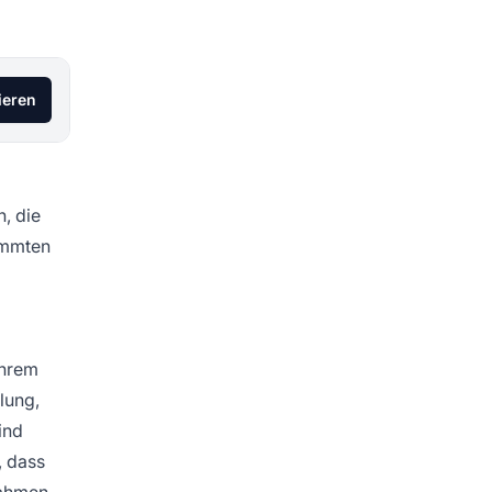
ieren
, die
immten
Ihrem
lung,
ind
, dass
nahmen.