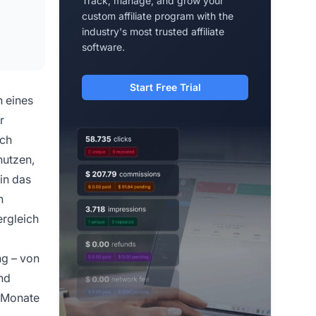
Track, manage, and grow your
custom affiliate program with the
industry's most trusted affiliate
software.
Start Free Trial
n eines
r
ich
nutzen,
in das
n
rgleich
ng – von
und
r Monate