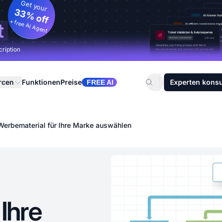
Get your
33% off
+ free AI Agent
t
cription
rcen
Funktionen
Preise
Experten konsu
FREE AI
Werbematerial für Ihre Marke auswählen
Ihre