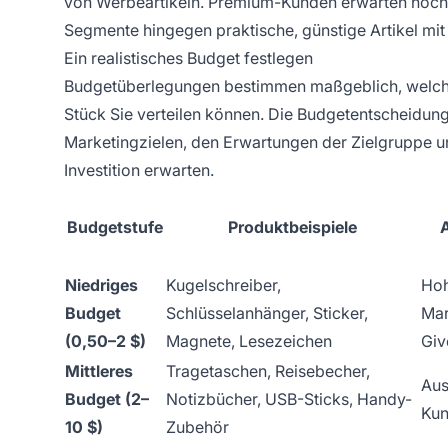
von Werbeartikeln. Premium-Kunden erwarten hochw
Segmente hingegen praktische, günstige Artikel mit
Ein realistisches Budget festlegen
Budgetüberlegungen bestimmen maßgeblich, welche
Stück Sie verteilen können. Die Budgetentscheidung 
Marketingzielen, den Erwartungen der Zielgruppe
Investition erwarten.
Budgetstufe
Produktbeispiele
Niedriges
Kugelschreiber,
Hoh
Budget
Schlüsselanhänger, Sticker,
Mar
(0,50–2 $)
Magnete, Lesezeichen
Gi
Mittleres
Tragetaschen, Reisebecher,
Aus
Budget (2–
Notizbücher, USB-Sticks, Handy-
Kun
10 $)
Zubehör