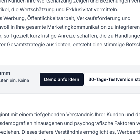
uen Kunden Ihre Wertschätzung zeigen und Beziehungen vert
tikel, die Wertschätzung und Exklusivität vermitteln.
 Werbung, Öffentlichkeitsarbeit, Verkaufsförderung und
nnvoll in Ihre gesamte Marketingkommunikation zu integrieren
 soll gezielt kurzfristige Anreize schaffen, die zu Handlung
er Gesamtstrategie ausrichten, entsteht eine stimmige Botsc
gramm
Demo anfordern
30-Tage-Testversion st
uten ein. Keine
innt mit einem tiefgehenden Verständnis Ihrer Kunden und d
asisdemografien hinausgehen und psychografische Faktoren w
beziehen. Dieses tiefere Verständnis ermöglicht es, Werbearti