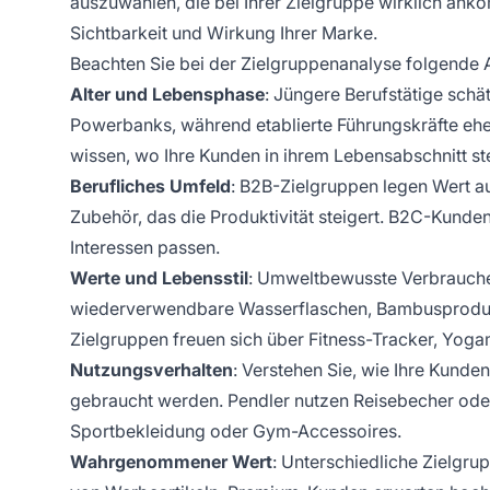
auszuwählen, die bei Ihrer Zielgruppe wirklich an
Sichtbarkeit und Wirkung Ihrer Marke.
Beachten Sie bei der Zielgruppenanalyse folgende 
Alter und Lebensphase
: Jüngere Berufstätige sch
Powerbanks, während etablierte Führungskräfte eh
wissen, wo Ihre Kunden in ihrem Lebensabschnitt ste
Berufliches Umfeld
: B2B-Zielgruppen legen Wert au
Zubehör, das die Produktivität steigert. B2C-Kunden
Interessen passen.
Werte und Lebensstil
: Umweltbewusste Verbrauche
wiederverwendbare Wasserflaschen, Bambusprodukte 
Zielgruppen freuen sich über Fitness-Tracker, Yoga
Nutzungsverhalten
: Verstehen Sie, wie Ihre Kunden
gebraucht werden. Pendler nutzen Reisebecher oder
Sportbekleidung oder Gym-Accessoires.
Wahrgenommener Wert
: Unterschiedliche Zielgru