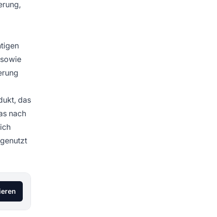
erung,
htigen
 sowie
erung
dukt, das
das nach
ich
 genutzt
ieren