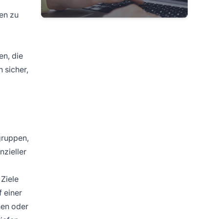
en zu
en, die
 sicher,
gruppen,
zieller
Ziele
 einer
hen oder