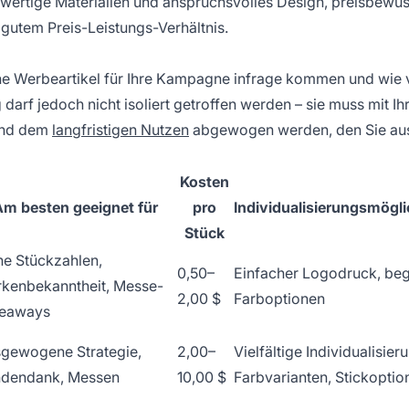
ertige Materialien und anspruchsvolles Design, preisbewus
 gutem Preis-Leistungs-Verhältnis.
 Werbeartikel für Ihre Kampagne infrage kommen und wie v
darf jedoch nicht isoliert getroffen werden – sie muss mit Ih
 und dem
langfristigen Nutzen
abgewogen werden, den Sie au
Kosten
Am besten geeignet für
pro
Individualisierungsmögli
Stück
e Stückzahlen,
0,50–
Einfacher Logodruck, be
kenbekanntheit, Messe-
2,00 $
Farboptionen
veaways
gewogene Strategie,
2,00–
Vielfältige Individualisier
dendank, Messen
10,00 $
Farbvarianten, Stickoptio