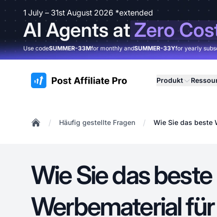
1 July – 31st August 2026 *extended
AI Agents at
Zero Cos
Use code
SUMMER-33M
for monthly and
SUMMER-33Y
for yearly subs
:site.title
Produkt
Ressou
/
/
Häufig gestellte Fragen
Wie Sie das beste 
Home
Wie Sie das beste
Werbematerial für 