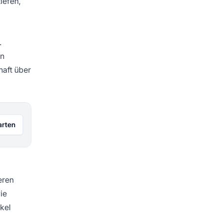
iefen,
.
en
haft über
arten
eren
ie
kel