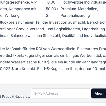
rungsgeschenke, VIP-
10,00–
Hochwertige Individualisi
den, Kampagnen mit
50,00+
Premium-Materialien,
er Wirkung
$
Personalisierung
ckpreis nur einen Teil der Investition ausmacht. Berücksic
kerei oder Gravur, Versand- und Logistikkosten, Lagerhaltung
male Balance zwischen Stückzahl, Qualität und Individualisi
ller Maßstab für den ROI von Werbeartikeln. Ein teureres Pro
o Sichtkontakt günstiger sein als ein billiges Werbemittel, 
dete Wasserflasche für 8 $, die ein Kunde ein Jahr lang tägl
r 0,022 $ pro Kontakt. Ein 1-$-Kugelschreiber, der nur 20-mal
E-Mail-Adresse
Abonn
nd Produkt-Updates.