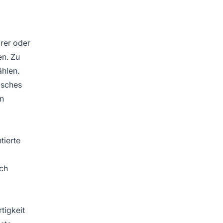
rer oder
en. Zu
ählen.
isches
en
tierte
ich
tigkeit