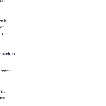
ste
iele
ren
s der
chkeiten
grenzte
ung,
nen