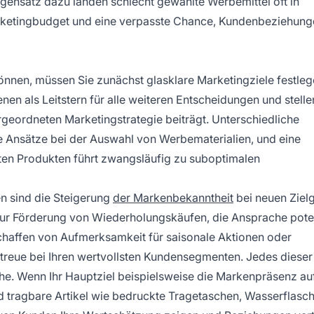
egensatz dazu landen schlecht gewählte Werbemittel oft in
ketingbudget und eine verpasste Chance, Kundenbeziehung
nnen, müssen Sie zunächst glasklare Marketingziele festleg
nen als Leitstern für alle weiteren Entscheidungen und stellen
rgeordneten Marketingstrategie beiträgt. Unterschiedliche
e Ansätze bei der Auswahl von Werbematerialien, und eine
en Produkten führt zwangsläufig zu suboptimalen
n sind die Steigerung
der Markenbekanntheit
bei neuen Ziel
ur Förderung von Wiederholungskäufen, die Ansprache poten
affen von Aufmerksamkeit für saisonale Aktionen oder
reue bei Ihren wertvollsten Kundensegmenten. Jedes dieser 
ahe. Wenn Ihr Hauptziel beispielsweise die Markenpräsenz auf
e und tragbare Artikel wie bedruckte Tragetaschen, Wasserflasc