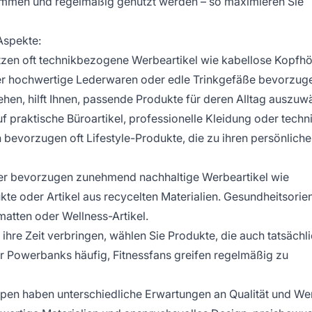
kommen und regelmäßig genutzt werden – so maximieren Sie
Aspekte:
ätzen oft technikbezogene Werbeartikel wie kabellose Kopfhö
er hochwertige Lederwaren oder edle Trinkgefäße bevorzug
hen, hilft Ihnen, passende Produkte für deren Alltag auszuw
f praktische Büroartikel, professionelle Kleidung oder techn
 bevorzugen oft Lifestyle-Produkte, die zu ihren persönlich
r bevorzugen zunehmend nachhaltige Werbeartikel wie
oder Artikel aus recycelten Materialien. Gesundheitsorien
matten oder Wellness-Artikel.
 ihre Zeit verbringen, wählen Sie Produkte, die auch tatsächl
 Powerbanks häufig, Fitnessfans greifen regelmäßig zu
ppen haben unterschiedliche Erwartungen an Qualität und Wer