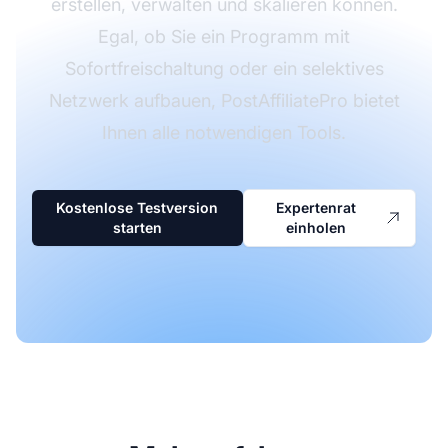
erstellen, verwalten und skalieren können.
Egal, ob Sie ein Programm mit
Sofortfreischaltung oder ein selektives
Netzwerk aufbauen, PostAffiliatePro bietet
Ihnen alle notwendigen Tools.
Kostenlose Testversion
Expertenrat
starten
einholen