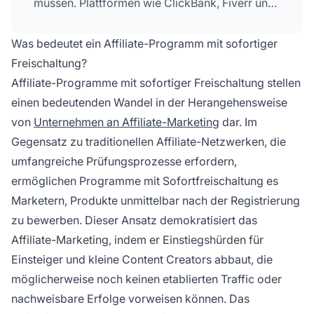
müssen. Plattformen wie ClickBank, Fiverr und
Semrush bieten sofortigen Zugang zu ihren
Affiliate-Netzwerken, sodass Einsteiger direkt
Was bedeutet ein Affiliate-Programm mit sofortiger
mit dem Verdienen von Provisionen beginnen
Freischaltung?
können, ohne spezielle Anforderungen erfüllen
Affiliate-Programme mit sofortiger Freischaltung stellen
oder auf die Genehmigung durch den Händler
einen bedeutenden Wandel in der Herangehensweise
warten zu müssen.
von
Unternehmen an Affiliate-Marketing
dar. Im
Gegensatz zu traditionellen Affiliate-Netzwerken, die
umfangreiche Prüfungsprozesse erfordern,
ermöglichen Programme mit Sofortfreischaltung es
Marketern, Produkte unmittelbar nach der Registrierung
zu bewerben. Dieser Ansatz demokratisiert das
Affiliate-Marketing, indem er Einstiegshürden für
Einsteiger und kleine Content Creators abbaut, die
möglicherweise noch keinen etablierten Traffic oder
nachweisbare Erfolge vorweisen können. Das