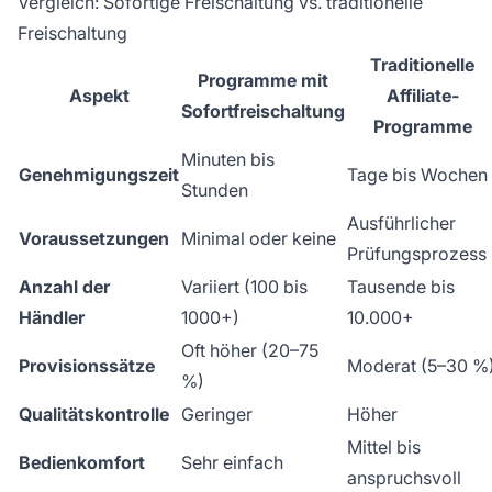
Vergleich: Sofortige Freischaltung vs. traditionelle
Freischaltung
Traditionelle
Programme mit
Aspekt
Affiliate-
Sofortfreischaltung
Programme
Minuten bis
Genehmigungszeit
Tage bis Wochen
Stunden
Ausführlicher
Voraussetzungen
Minimal oder keine
Prüfungsprozess
Anzahl der
Variiert (100 bis
Tausende bis
Händler
1000+)
10.000+
Oft höher (20–75
Provisionssätze
Moderat (5–30 %
%)
Qualitätskontrolle
Geringer
Höher
Mittel bis
Bedienkomfort
Sehr einfach
anspruchsvoll