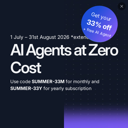
Get your
33% off
+ free AI Agent
1 July – 31st August 2026 *extended
AI Agents at Zero
Cost
Use code
SUMMER-33M
for monthly and
SUMMER-33Y
for yearly subscription