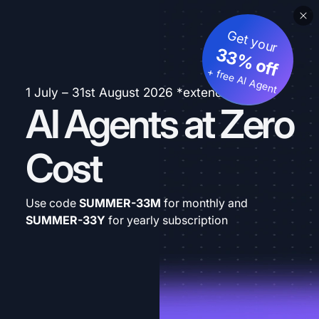
Get your
33% off
+ free AI Agent
1 July – 31st August 2026 *extended
AI Agents at Zero
Cost
Use code
SUMMER-33M
for monthly and
SUMMER-33Y
for yearly subscription