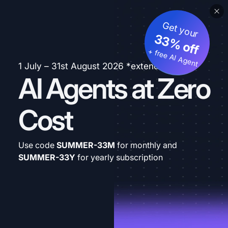
Get your
33% off
+ free AI Agent
1 July – 31st August 2026 *extended
AI Agents at Zero
Cost
Use code
SUMMER-33M
for monthly and
SUMMER-33Y
for yearly subscription