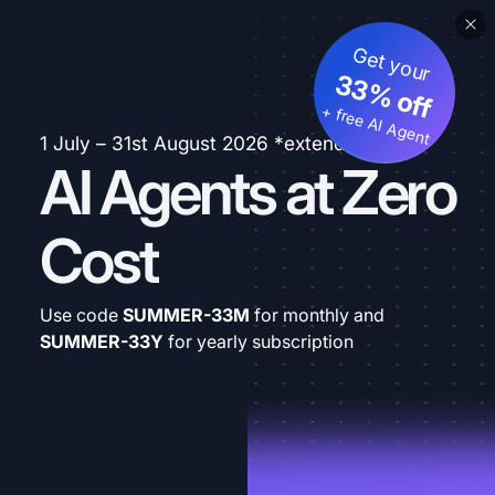
Get your
33% off
+ free AI Agent
1 July – 31st August 2026 *extended
AI Agents at Zero
Cost
Use code
SUMMER-33M
for monthly and
SUMMER-33Y
for yearly subscription