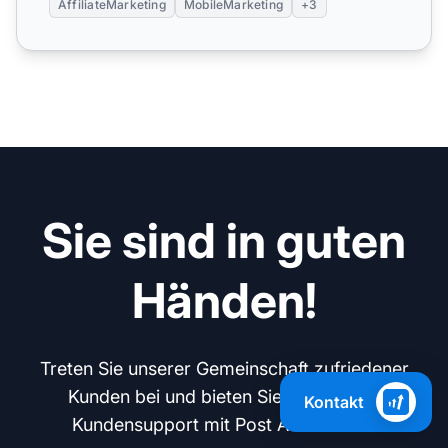
AffiliateMarketing
MobileMarketing
+3
Sie sind in guten
Händen!
Treten Sie unserer Gemeinschaft zufriedener
Kunden bei und bieten Sie exzellenten
Kontakt
Kundensupport mit Post Affiliate Pro.