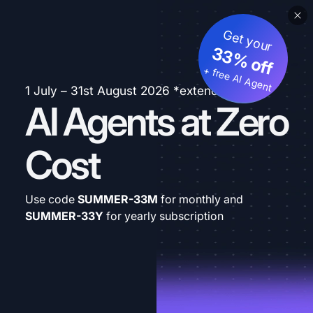
Get your
33% off
+ free AI Agent
1 July – 31st August 2026 *extended
AI Agents at Zero
Cost
Use code
SUMMER-33M
for monthly and
SUMMER-33Y
for yearly subscription