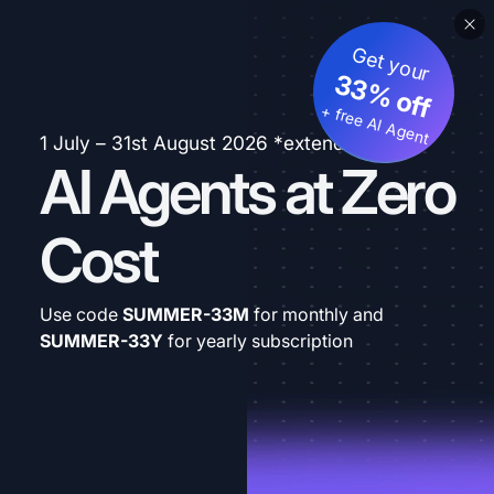
Get your
33% off
+ free AI Agent
1 July – 31st August 2026 *extended
AI Agents at Zero
Cost
Use code
SUMMER-33M
for monthly and
SUMMER-33Y
for yearly subscription