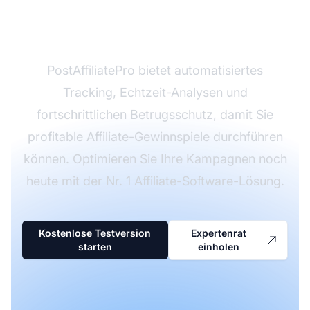
Affiliate-Gewinnspiels
zu maximieren?
PostAffiliatePro bietet automatisiertes
Tracking, Echtzeit-Analysen und
fortschrittlichen Betrugsschutz, damit Sie
profitable Affiliate-Gewinnspiele durchführen
können. Optimieren Sie Ihre Kampagnen noch
heute mit der Nr. 1 Affiliate-Software-Lösung.
Kostenlose Testversion
Expertenrat
starten
einholen