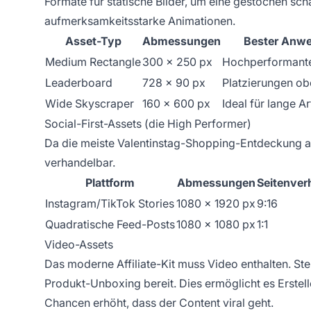
Formate für statische Bilder, um eine gestochen scha
aufmerksamkeitsstarke Animationen.
Asset-Typ
Abmessungen
Bester Anwe
Medium Rectangle
300 x 250 px
Hochperformante
Leaderboard
728 x 90 px
Platzierungen ob
Wide Skyscraper
160 x 600 px
Ideal für lange Ar
Social-First-Assets (die High Performer)
Da die meiste Valentinstag-Shopping-Entdeckung auf
verhandelbar.
Plattform
Abmessungen
Seitenver
Instagram/TikTok Stories
1080 x 1920 px
9:16
Quadratische Feed-Posts
1080 x 1080 px
1:1
Video-Assets
Das moderne Affiliate-Kit muss Video enthalten. Ste
Produkt-Unboxing bereit. Dies ermöglicht es Erstel
Chancen erhöht, dass der Content viral geht.