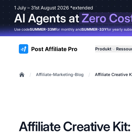
1 July – 31st August 2026 *extended
AI Agents at
Zero Cos
Use code
SUMMER-33M
for monthly and
SUMMER-33Y
for yearly subs
:site.title
Produkt
Ressou
/
/
Affiliate-Marketing-Blog
Affiliate Creative 
Home
Affiliate Creative Kit: