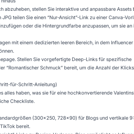
r hinaus
ich abzuheben, stellen Sie interaktive und anpassbare Assets b
n JPG teilen Sie einen “Nur-Ansicht”-Link zu einer Canva-Vor
einzufügen oder die Hintergrundfarbe anzupassen, um sie an 
lagen mit einem dedizierten leeren Bereich, in dem Influencer
önnen.
epage. Stellen Sie vorgefertigte Deep-Links für spezifische
der “Romantischer Schmuck” bereit, um die Anzahl der Klick
ritt-für-Schritt-Anleitung)
tes alles haben, was sie für eine hochkonvertierende Valentin
che Checkliste.
tandardgrößen (300x250, 728x90) für Blogs und vertikale 9:
TikTok bereit.