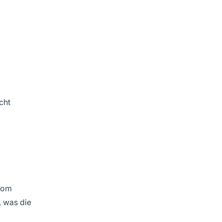
cht
 vom
, was die