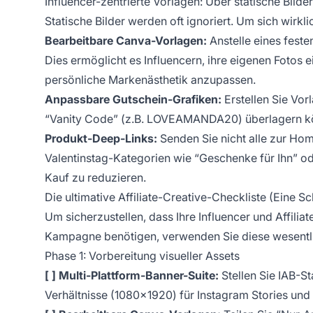
Influencer-zentrierte Vorlagen: Über statische Bilde
Statische Bilder werden oft ignoriert. Um sich wirkl
Bearbeitbare Canva-Vorlagen:
Anstelle eines feste
Dies ermöglicht es Influencern, ihre eigenen Fotos 
persönliche Markenästhetik anzupassen.
Anpassbare Gutschein-Grafiken:
Erstellen Sie Vor
“Vanity Code” (z.B. LOVEAMANDA20) überlagern k
Produkt-Deep-Links:
Senden Sie nicht alle zur Hom
Valentinstag-Kategorien wie “Geschenke für Ihn” o
Kauf zu reduzieren.
Die ultimative Affiliate-Creative-Checkliste (Eine Sch
Um sicherzustellen, dass Ihre Influencer und Affilia
Kampagne benötigen, verwenden Sie diese wesentli
Phase 1: Vorbereitung visueller Assets
[ ] Multi-Plattform-Banner-Suite:
Stellen Sie IAB-S
Verhältnisse (1080x1920) für Instagram Stories und 