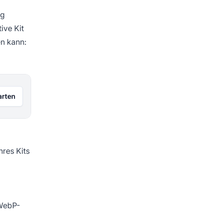
ng
ive Kit
en kann:
arten
hres Kits
 WebP-