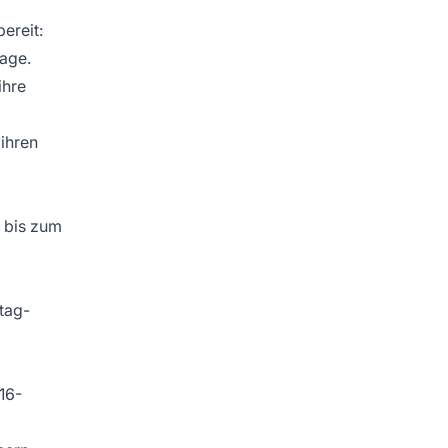
ereit:
lage.
ihre
 ihren
s bis zum
stag-
16-