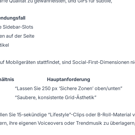
rfe Qualität zu gewährleisten, und GIFs für subtile,
ndungsfall
 Sidebar-Slots
en auf der Seite
tikel
 Mobilgeräten stattfindet, sind Social-First-Dimensionen ni
hältnis
Hauptanforderung
“Lassen Sie 250 px ‘Sichere Zonen’ oben/unten”
“Saubere, konsistente Grid-Ästhetik”
llen Sie 15-sekündige “Lifestyle”-Clips oder B-Roll-Material
lern, ihre eigenen Voiceovers oder Trendmusik zu überlagern