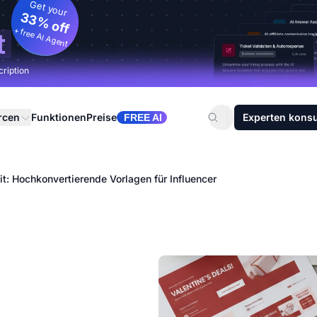
Get your
33% off
+ free AI Agent
t
cription
rcen
Funktionen
Preise
Experten konsu
FREE AI
Kit: Hochkonvertierende Vorlagen für Influencer