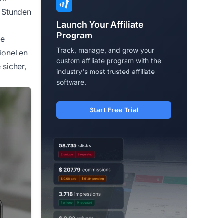
e Stunden
Launch Your Affiliate
Program
ne
Track, manage, and grow your
ionellen
custom affiliate program with the
 sicher,
industry's most trusted affiliate
software.
Start Free Trial