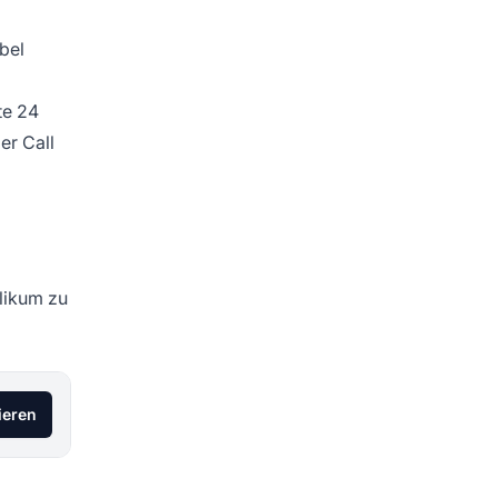
bel
te 24
er Call
likum zu
ieren