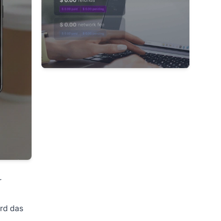
r
ird das