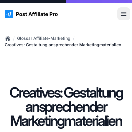
:site.title
Hau
/
/
Glossar Affiliate-Marketing
Home
Creatives: Gestaltung ansprechender Marketingmaterialien
Creatives: Gestaltung
ansprechender
Marketingmaterialien