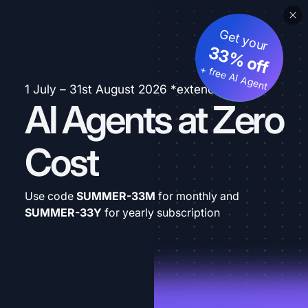
Get your
33% off
+ free AI Agent
1 July – 31st August 2026 *extended
AI Agents at Zero
Cost
Use code
SUMMER-33M
for monthly and
SUMMER-33Y
for yearly subscription