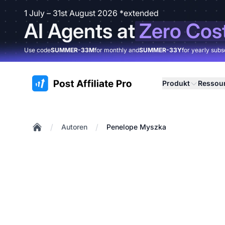
1 July – 31st August 2026 *extended
AI Agents at
Zero Cos
Use code
SUMMER-33M
for monthly and
SUMMER-33Y
for yearly subs
:site.title
Produkt
Ressou
/
/
Autoren
Penelope Myszka
Home