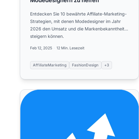
Modedesignern zu helfen
Entdecken Sie 10 bewährte Affiliate-Marketing-
Strategien, mit denen Modedesigner im Jahr
2026 den Umsatz und die Markenbekanntheit
steigern können.
Feb 12, 2025
12 Min. Lesezeit
AffiliateMarketing
FashionDesign
+3
PAP – Juni 2024: Neue Funktionen und Verbesseru