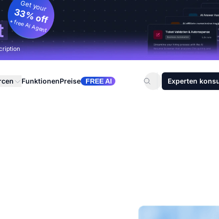
Get your
33% off
+ free AI Agent
t
cription
rcen
Funktionen
Preise
Experten konsu
FREE AI