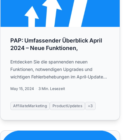
PAP: Umfassender Überblick April
2024 – Neue Funktionen,
Entdecken Sie die spannenden neuen
Funktionen, notwendigen Upgrades und
wichtigen Fehlerbehebungen im April-Update
2024 von Post Affiliate Pro.
May 15, 2024
3 Min. Lesezeit
AffiliateMarketing
ProductUpdates
+3
ungen
PAP – Neueste Updates und Fehlerbehebungen im Januar 2