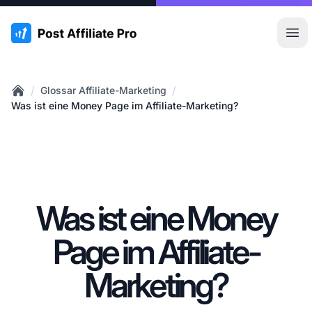
:site.title
Hau
/
/
Glossar Affiliate-Marketing
Home
Was ist eine Money Page im Affiliate-Marketing?
Was ist eine Money
Page im Affiliate-
Marketing?