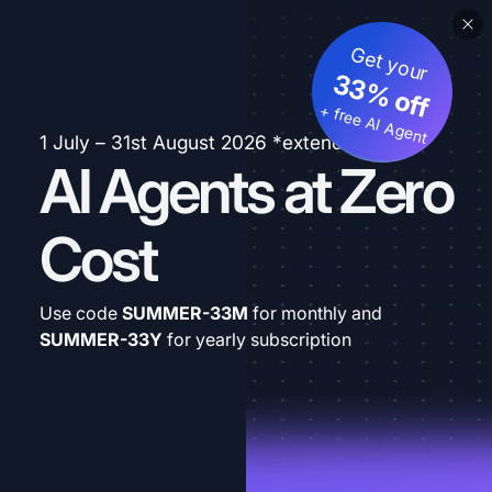
Get your
33% off
+ free AI Agent
1 July – 31st August 2026 *extended
AI Agents at Zero
Cost
Use code
SUMMER-33M
for monthly and
SUMMER-33Y
for yearly subscription