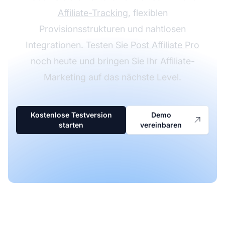
Affiliate-Tracking
, flexiblen
Provisionsstrukturen und nahtlosen
Integrationen. Testen Sie
Post Affiliate Pro
noch heute und bringen Sie Ihr Affiliate-
Marketing auf das nächste Level.
Kostenlose Testversion
Demo
starten
vereinbaren