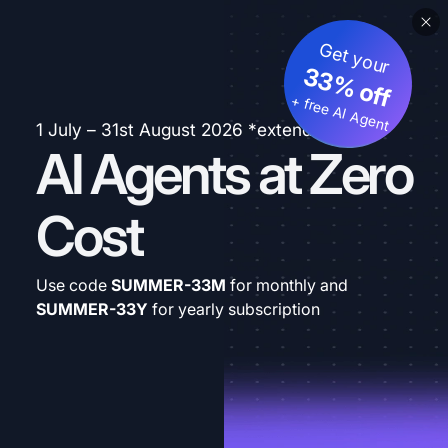
Get your
33% off
+ free AI Agent
1 July – 31st August 2026 *extended
AI Agents at Zero
Cost
Use code
SUMMER-33M
for monthly and
SUMMER-33Y
for yearly subscription