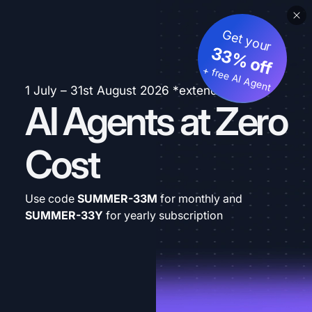
Get your
33% off
+ free AI Agent
1 July – 31st August 2026 *extended
AI Agents at Zero
Cost
Use code
SUMMER-33M
for monthly and
SUMMER-33Y
for yearly subscription