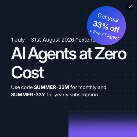
Get your
33% off
+ free AI Agent
1 July – 31st August 2026 *extended
AI Agents at Zero
Cost
Use code
SUMMER-33M
for monthly and
SUMMER-33Y
for yearly subscription