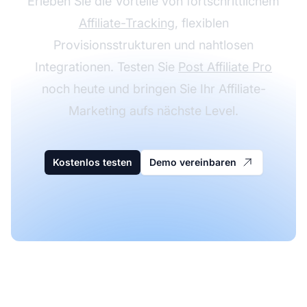
Erleben Sie die Vorteile von fortschrittlichem
Affiliate-Tracking
, flexiblen
Provisionsstrukturen und nahtlosen
Integrationen. Testen Sie
Post Affiliate Pro
noch heute und bringen Sie Ihr Affiliate-
Marketing aufs nächste Level.
Kostenlos testen
Demo vereinbaren