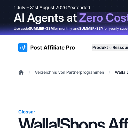
1 July – 31st August 2026 *extended
AI Agents at
Zero Cos
Use code
SUMMER-33M
for monthly and
SUMMER-33Y
for yearly subs
:site.title
Produkt
Ressou
/
/
Verzeichnis von Partnerprogrammen
Walla!
Home
Glossar
Walla!Shops Affi