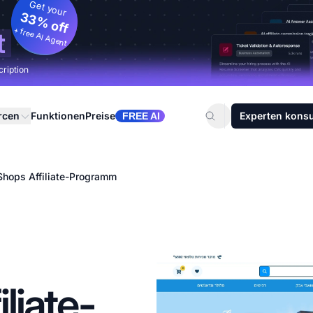
Get your
33% off
+ free AI Agent
t
cription
rcen
Funktionen
Preise
Experten konsu
FREE AI
Shops Affiliate-Programm
liate-